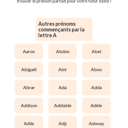
trouver le prénom parfait pour votre futur bébé !
Autres prénoms
commençants par la
lettre A
aaron
abdon
abel
abigaël
abir
abou
abrar
ada
adda
addison
adélaïde
adèle
adile
adji
adonay