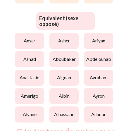
Equivalent (sexe
opposé)
ansar
asher
ariyan
ashad
aboubaker
abdelouhab
anastasio
aignan
avraham
amerigo
albin
ayron
alyane
alhassane
arbnor