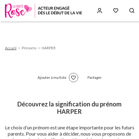
Aller
au
contenu
principal
Fil
Accueil
Prenoms
HARPER
d'Ariane
Ajouter à ma liste
Partager
Découvrez la signification du prénom
HARPER
Le choix d’un prénom est une étape importante pour les futurs
parents. Pour vous aider à décider, nous vous proposons de