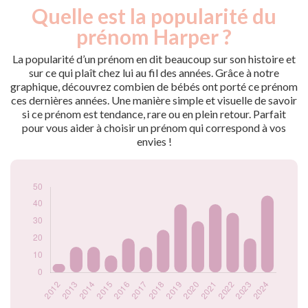
Quelle est la popularité du
Nouveaux-
Année
nés
prénom Harper ?
2012
5
2013
15
La popularité d’un prénom en dit beaucoup sur son histoire et
2014
15
sur ce qui plaît chez lui au fil des années. Grâce à notre
graphique, découvrez combien de bébés ont porté ce prénom
2015
10
ces dernières années. Une manière simple et visuelle de savoir
2016
20
si ce prénom est tendance, rare ou en plein retour. Parfait
2017
15
pour vous aider à choisir un prénom qui correspond à vos
2018
25
envies !
2019
40
2020
30
2021
40
2022
35
2023
20
2024
45
Popularité du
prénom Harper par
année