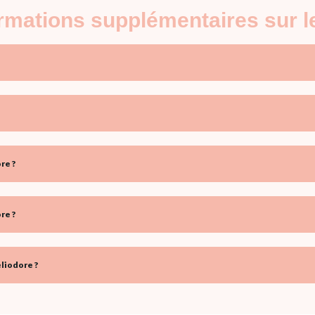
ormations supplémentaires sur 
re ?
re ?
liodore ?