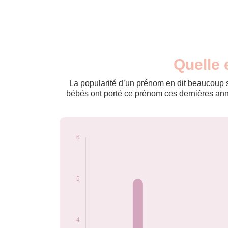
Nouveaux-
Quelle 
Année
nés
2015
5
La popularité d’un prénom en dit beaucoup su
2017
3
bébés ont porté ce prénom ces dernières anné
2019
4
2022
6
2023
5
Popularité du
prénom Heliodore
par année