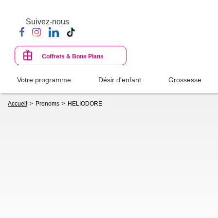
Aller
au
Suivez-nous
contenu
principal
Coffrets & Bons Plans
Votre programme
Désir d'enfant
Grossesse
Fil
Accueil
Prenoms
HELIODORE
d'Ariane