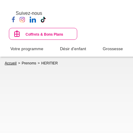
Aller
au
Suivez-nous
contenu
principal
Coffrets & Bons Plans
Votre programme
Désir d'enfant
Grossesse
Fil
Accueil
Prenoms
HERITIER
d'Ariane