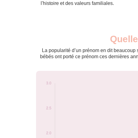
l'histoire et des valeurs familiales.
Nouveaux-
Quelle
Année
nés
2008
3
La popularité d’un prénom en dit beaucoup su
bébés ont porté ce prénom ces dernières anné
Popularité du
prénom Heritier par
année