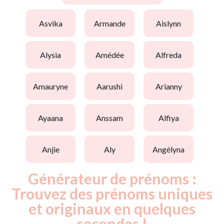
asvika
armande
aislynn
alysia
amédée
alfreda
amauryne
aarushi
arianny
ayaana
anssam
alfiya
anjie
aly
angélyna
Générateur de prénoms :
Trouvez des prénoms uniques
et originaux en quelques
secondes !