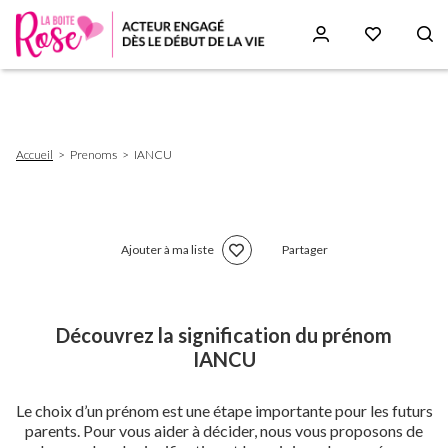
Aller
au
contenu
principal
Fil
Accueil
Prenoms
IANCU
d'Ariane
Ajouter à ma liste
Partager
Découvrez la signification du prénom
IANCU
Le choix d’un prénom est une étape importante pour les futurs
parents. Pour vous aider à décider, nous vous proposons de