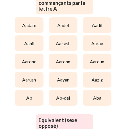
commençants par la
lettre A
aadam
aadel
aadil
aahil
aakash
aarav
aarone
aaronn
aaroun
aarush
aayan
aaziz
ab
ab-del
aba
Equivalent (sexe
opposé)