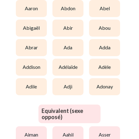
aaron
abdon
abel
abigaël
abir
abou
abrar
ada
adda
addison
adélaïde
adèle
adile
adji
adonay
Equivalent (sexe
opposé)
aiman
aahil
asser