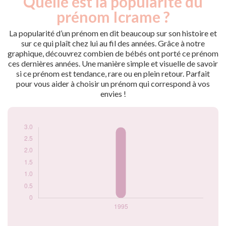
Quelle est la popularité du
Année
nés
prénom Icrame ?
1995
3
La popularité d’un prénom en dit beaucoup sur son histoire et
Popularité du
sur ce qui plaît chez lui au fil des années. Grâce à notre
prénom Icrame par
graphique, découvrez combien de bébés ont porté ce prénom
année
ces dernières années. Une manière simple et visuelle de savoir
si ce prénom est tendance, rare ou en plein retour. Parfait
pour vous aider à choisir un prénom qui correspond à vos
envies !