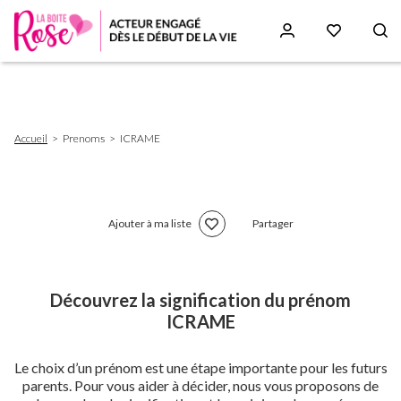
Aller
au
contenu
principal
Fil
Accueil
Prenoms
ICRAME
d'Ariane
Ajouter à ma liste
Partager
Découvrez la signification du prénom
ICRAME
Le choix d’un prénom est une étape importante pour les futurs
parents. Pour vous aider à décider, nous vous proposons de