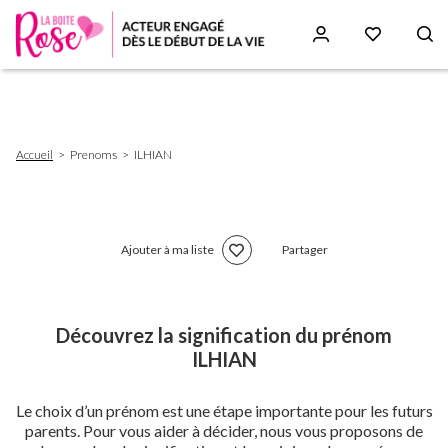
Aller
au
contenu
principal
Fil
Accueil
Prenoms
ILHIAN
d'Ariane
Ajouter à ma liste
Partager
Découvrez la signification du prénom
ILHIAN
Le choix d’un prénom est une étape importante pour les futurs
parents. Pour vous aider à décider, nous vous proposons de