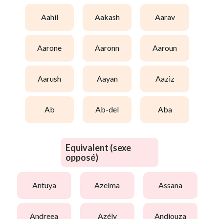
aahil
aakash
aarav
aarone
aaronn
aaroun
aarush
aayan
aaziz
ab
ab-del
aba
Equivalent (sexe
opposé)
antuya
azelma
assana
andreea
azély
andjouza