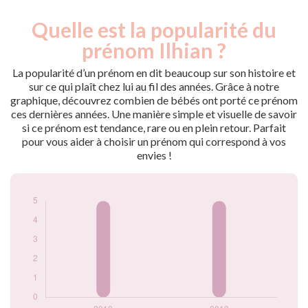
Quelle est la popularité du
Nouveaux-
Année
nés
prénom Ilhian ?
2010
5
2013
5
La popularité d’un prénom en dit beaucoup sur son histoire et
sur ce qui plaît chez lui au fil des années. Grâce à notre
Popularité du
graphique, découvrez combien de bébés ont porté ce prénom
prénom Ilhian par
ces dernières années. Une manière simple et visuelle de savoir
année
si ce prénom est tendance, rare ou en plein retour. Parfait
pour vous aider à choisir un prénom qui correspond à vos
envies !