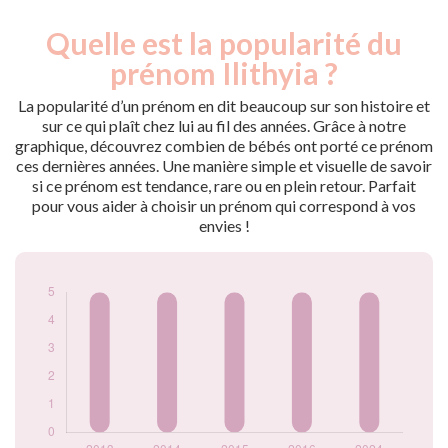
Quelle est la popularité du
Nouveaux-
Année
nés
prénom Ilithyia ?
2013
5
2014
5
La popularité d’un prénom en dit beaucoup sur son histoire et
2015
5
sur ce qui plaît chez lui au fil des années. Grâce à notre
graphique, découvrez combien de bébés ont porté ce prénom
2016
5
ces dernières années. Une manière simple et visuelle de savoir
2024
5
si ce prénom est tendance, rare ou en plein retour. Parfait
Popularité du
pour vous aider à choisir un prénom qui correspond à vos
prénom Ilithyia par
envies !
année