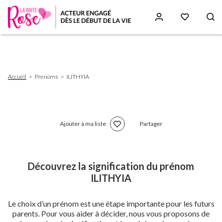
Aller
au
contenu
principal
Fil
Accueil
Prenoms
ILITHYIA
d'Ariane
Ajouter à ma liste
Partager
Découvrez la signification du prénom
ILITHYIA
Le choix d’un prénom est une étape importante pour les futurs
parents. Pour vous aider à décider, nous vous proposons de