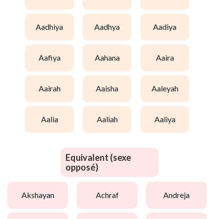
aadhiya
aadhya
aadiya
aafiya
aahana
aaira
aairah
aaisha
aaleyah
aalia
aaliah
aaliya
Equivalent (sexe
opposé)
akshayan
achraf
andreja