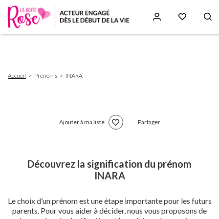
Aller
au
contenu
principal
Fil
Accueil
Prenoms
INARA
d'Ariane
Ajouter à ma liste
Partager
Découvrez la signification du prénom
INARA
Le choix d’un prénom est une étape importante pour les futurs
parents. Pour vous aider à décider, nous vous proposons de