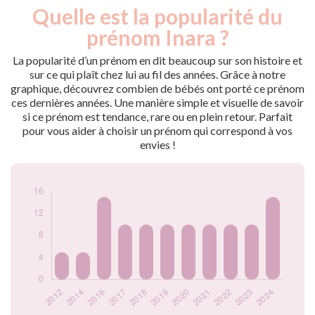
Quelle est la popularité du
Nouveaux-
Année
nés
prénom Inara ?
2012
5
2014
5
La popularité d’un prénom en dit beaucoup sur son histoire et
2016
15
sur ce qui plaît chez lui au fil des années. Grâce à notre
graphique, découvrez combien de bébés ont porté ce prénom
2017
10
ces dernières années. Une manière simple et visuelle de savoir
2018
10
si ce prénom est tendance, rare ou en plein retour. Parfait
2019
10
pour vous aider à choisir un prénom qui correspond à vos
2020
10
envies !
2021
10
2022
10
2023
10
2024
15
Popularité du
prénom Inara par
année