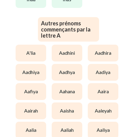
Autres prénoms
commençants par la
lettre A
a'lia
aadhini
aadhira
aadhiya
aadhya
aadiya
aafiya
aahana
aaira
aairah
aaisha
aaleyah
aalia
aaliah
aaliya