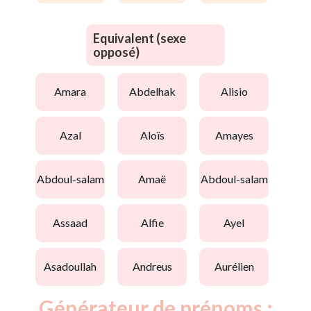
Equivalent (sexe
opposé)
amara
abdelhak
alisio
azal
aloïs
amayes
abdoul-salam
amaë
abdoul-salam
assaad
alfie
ayel
asadoullah
andreus
aurélien
Générateur de prénoms :