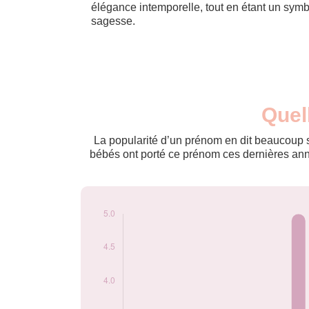
élégance intemporelle, tout en étant un symbo
sagesse.
Nouveaux-
Quel
Année
nés
2009
5
La popularité d’un prénom en dit beaucoup su
2010
5
bébés ont porté ce prénom ces dernières anné
Popularité du
prénom Ingo par
année