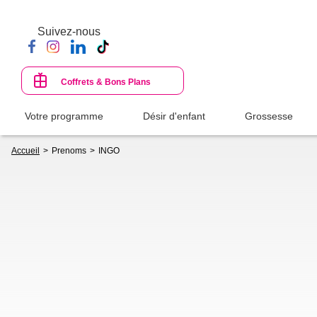
Aller
au
Suivez-nous
contenu
principal
Coffrets & Bons Plans
Votre programme
Désir d'enfant
Grossesse
Fil
Accueil
Prenoms
INGO
d'Ariane