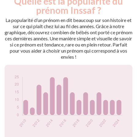
Quelle est la popularité du
Année
nés
prénom Inssaf ?
2009
10
2010
10
La popularité d’un prénom en dit beaucoup sur son histoire et
2011
5
sur ce qui plaît chez lui au fil des années. Grâce à notre
graphique, découvrez combien de bébés ont porté ce prénom
2012
20
ces dernières années. Une manière simple et visuelle de savoir
2013
15
si ce prénom est tendance, rare ou en plein retour. Parfait
2014
25
pour vous aider à choisir un prénom qui correspond à vos
2015
20
envies !
2016
25
2017
15
2018
10
2019
15
2020
10
2021
15
2022
10
2023
10
2024
10
Popularité du
prénom Inssaf par
année