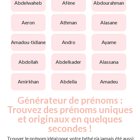
abdelwaheb
afène
abdourahman
aeron
athman
alasane
amadou-tidiane
andro
ayame
abdollah
abdelkader
alassana
amirkhan
abdella
amadeu
Générateur de prénoms :
Trouvez des prénoms uniques
et originaux en quelques
secondes !
Trouver le prénom idéal pour votre bébé n’a jamais été aussi