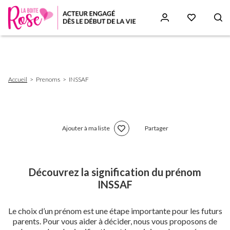
Aller
au
contenu
principal
Fil
Accueil
Prenoms
INSSAF
d'Ariane
Ajouter à ma liste
Partager
Découvrez la signification du prénom
INSSAF
Le choix d’un prénom est une étape importante pour les futurs
parents. Pour vous aider à décider, nous vous proposons de