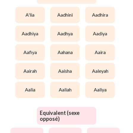
a'lia
aadhini
aadhira
aadhiya
aadhya
aadiya
aafiya
aahana
aaira
aairah
aaisha
aaleyah
aalia
aaliah
aaliya
Equivalent (sexe
opposé)