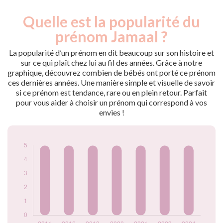
Quelle est la popularité du
Nouveaux-
Année
nés
prénom Jamaal ?
2011
5
2016
5
La popularité d’un prénom en dit beaucoup sur son histoire et
2018
5
sur ce qui plaît chez lui au fil des années. Grâce à notre
graphique, découvrez combien de bébés ont porté ce prénom
2020
5
ces dernières années. Une manière simple et visuelle de savoir
2021
5
si ce prénom est tendance, rare ou en plein retour. Parfait
2023
5
pour vous aider à choisir un prénom qui correspond à vos
2024
5
envies !
Popularité du
prénom Jamaal par
année