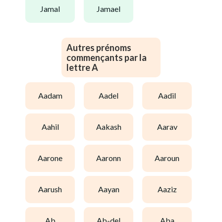
jamal
jamael
Autres prénoms
commençants par la
lettre A
aadam
aadel
aadil
aahil
aakash
aarav
aarone
aaronn
aaroun
aarush
aayan
aaziz
ab
ab-del
aba