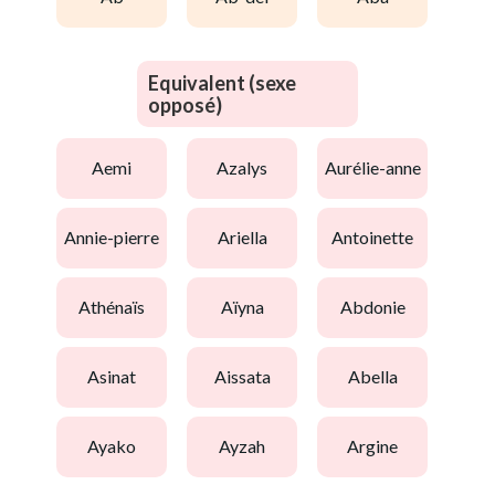
Equivalent (sexe
opposé)
aemi
azalys
aurélie-anne
annie-pierre
ariella
antoinette
athénaïs
aïyna
abdonie
asinat
aissata
abella
ayako
ayzah
argine