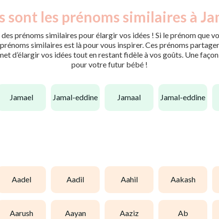
 sont les prénoms similaires à Ja
des prénoms similaires pour élargir vos idées ! Si le prénom que vo
rénoms similaires est là pour vous inspirer. Ces prénoms partagent 
met d’élargir vos idées tout en restant fidèle à vos goûts. Une faço
pour votre futur bébé !
jamael
jamal-eddine
jamaal
jamal-eddine
aadel
aadil
aahil
aakash
aarush
aayan
aaziz
ab