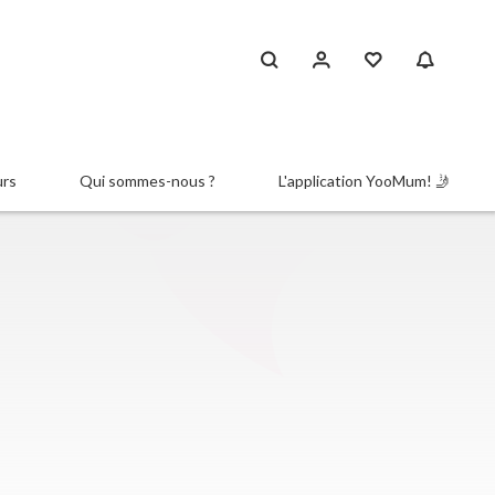
urs
Qui sommes-nous ?
L'application YooMum! 🤳