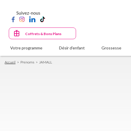
Aller
au
Suivez-nous
contenu
principal
Coffrets & Bons Plans
Votre programme
Désir d'enfant
Grossesse
Fil
Accueil
Prenoms
JAMALL
d'Ariane