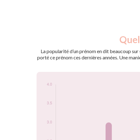
Nouveaux-
Quel
Année
nés
1961
3
La popularité d’un prénom en dit beaucoup sur s
1975
3
porté ce prénom ces dernières années. Une manière
1977
4
Popularité du
prénom Jamall par
année