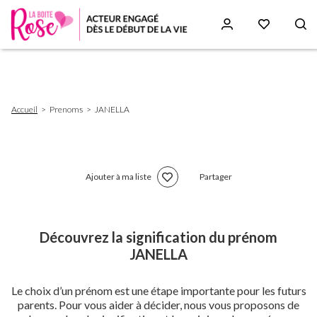
Aller
au
contenu
principal
Fil
Accueil
Prenoms
JANELLA
d'Ariane
Ajouter à ma liste
Partager
Découvrez la signification du prénom
JANELLA
Le choix d’un prénom est une étape importante pour les futurs
parents. Pour vous aider à décider, nous vous proposons de