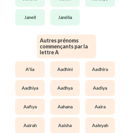
janell
janélia
Autres prénoms
commençants par la
lettre A
a'lia
aadhini
aadhira
aadhiya
aadhya
aadiya
aafiya
aahana
aaira
aairah
aaisha
aaleyah