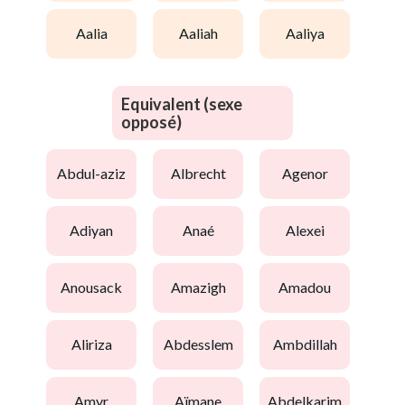
aalia
aaliah
aaliya
Equivalent (sexe
opposé)
abdul-aziz
albrecht
agenor
adiyan
anaé
alexei
anousack
amazigh
amadou
aliriza
abdesslem
ambdillah
amyr
aïmane
abdelkarim