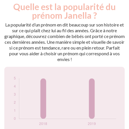
Quelle est la popularité du
Nouveaux-
Année
nés
prénom Janella ?
2018
5
2019
5
La popularité d’un prénom en dit beaucoup sur son histoire et
sur ce qui plaît chez lui au fil des années. Grâce à notre
Popularité du
graphique, découvrez combien de bébés ont porté ce prénom
prénom Janella par
ces dernières années. Une manière simple et visuelle de savoir
année
si ce prénom est tendance, rare ou en plein retour. Parfait
pour vous aider à choisir un prénom qui correspond à vos
envies !