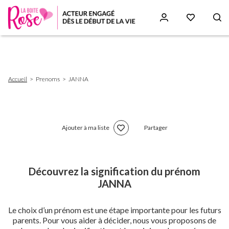
Aller
au
contenu
principal
Fil
Accueil
Prenoms
JANNA
d'Ariane
Ajouter à ma liste
Partager
Découvrez la signification du prénom
JANNA
Le choix d’un prénom est une étape importante pour les futurs
parents. Pour vous aider à décider, nous vous proposons de