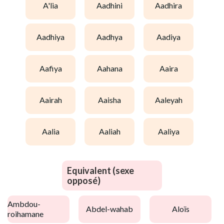
a'lia
aadhini
aadhira
aadhiya
aadhya
aadiya
aafiya
aahana
aaira
aairah
aaisha
aaleyah
aalia
aaliah
aaliya
Equivalent (sexe
opposé)
ambdou-
abdel-wahab
aloïs
roihamane