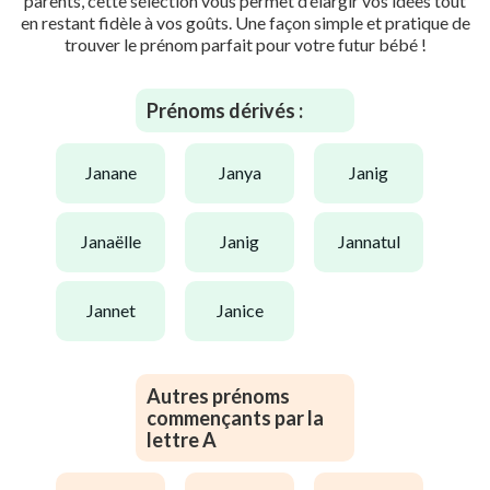
parents, cette sélection vous permet d’élargir vos idées tout
en restant fidèle à vos goûts. Une façon simple et pratique de
trouver le prénom parfait pour votre futur bébé !
Prénoms dérivés :
janane
janya
janig
janaëlle
janig
jannatul
jannet
janice
Autres prénoms
commençants par la
lettre A