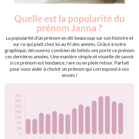
Quelle est la popularité du
Nouveaux-
Année
nés
prénom Janna ?
2009
105
2010
140
La popularité d’un prénom en dit beaucoup sur son histoire et
2011
140
sur ce qui plaît chez lui au fil des années. Grâce à notre
graphique, découvrez combien de bébés ont porté ce prénom
2012
195
ces dernières années. Une manière simple et visuelle de savoir
2013
185
si ce prénom est tendance, rare ou en plein retour. Parfait
2014
210
pour vous aider à choisir un prénom qui correspond à vos
2015
190
envies !
2016
180
2017
235
2018
270
2019
255
2020
305
2021
345
2022
350
2023
300
2024
285