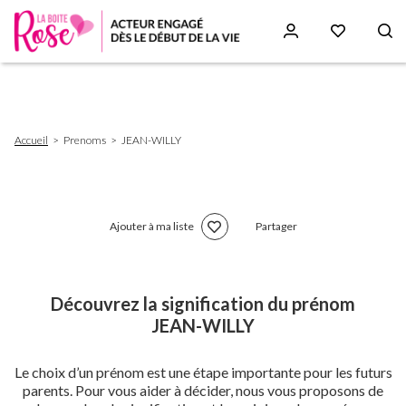
Aller
au
contenu
principal
Fil
Accueil
Prenoms
JEAN-WILLY
d'Ariane
Ajouter à ma liste
Partager
Découvrez la signification du prénom
JEAN-WILLY
Le choix d’un prénom est une étape importante pour les futurs
parents. Pour vous aider à décider, nous vous proposons de