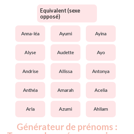
Equivalent (sexe
opposé)
anna-léa
ayumi
ayina
alyse
audette
ayo
andrise
allissa
antonya
anthéa
amarah
acelia
arla
azumi
ahllam
Générateur de prénoms :