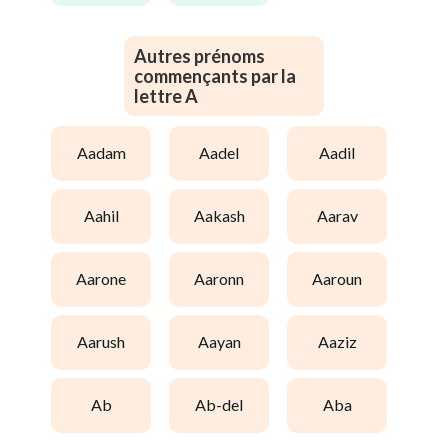
Autres prénoms
commençants par la
lettre A
aadam
aadel
aadil
aahil
aakash
aarav
aarone
aaronn
aaroun
aarush
aayan
aaziz
ab
ab-del
aba