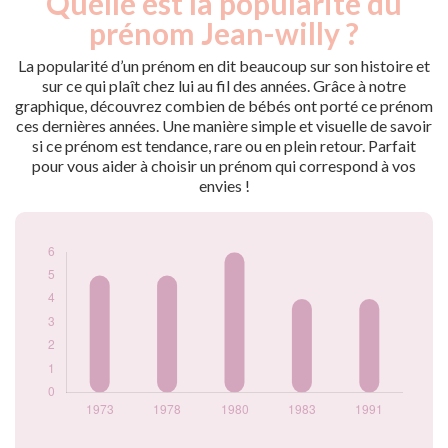
Quelle est la popularité du
Année
nés
prénom Jean-willy ?
1973
5
1978
5
La popularité d’un prénom en dit beaucoup sur son histoire et
1980
6
sur ce qui plaît chez lui au fil des années. Grâce à notre
graphique, découvrez combien de bébés ont porté ce prénom
1983
4
ces dernières années. Une manière simple et visuelle de savoir
1991
4
si ce prénom est tendance, rare ou en plein retour. Parfait
Popularité du
pour vous aider à choisir un prénom qui correspond à vos
prénom Jean-willy
envies !
par année