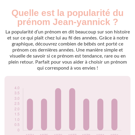
Quelle est la popularité du
Nouveaux-
Année
nés
prénom Jean-yannick ?
1974
3
1975
3
La popularité d’un prénom en dit beaucoup sur son histoire
1976
4
et sur ce qui plaît chez lui au fil des années. Grâce à notre
graphique, découvrez combien de bébés ont porté ce
1977
4
prénom ces dernières années. Une manière simple et
1978
3
visuelle de savoir si ce prénom est tendance, rare ou en
1981
3
plein retour. Parfait pour vous aider à choisir un prénom
1991
3
qui correspond à vos envies !
Popularité du
prénom Jean-
yannick par année