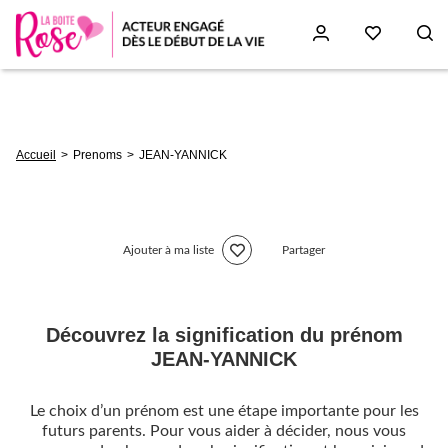
Aller
au
contenu
principal
Fil
Accueil
Prenoms
JEAN-YANNICK
d'Ariane
Ajouter à ma liste
Partager
Découvrez la signification du prénom
JEAN-YANNICK
Le choix d’un prénom est une étape importante pour les
futurs parents. Pour vous aider à décider, nous vous