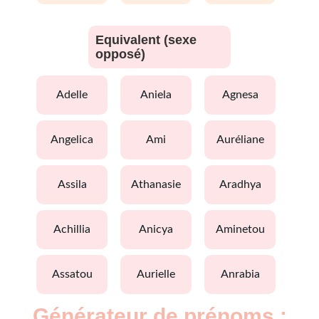
Equivalent (sexe
opposé)
adelle
aniela
agnesa
angelica
ami
auréliane
assila
athanasie
aradhya
achillia
anicya
aminetou
assatou
aurielle
anrabia
Générateur de prénoms :