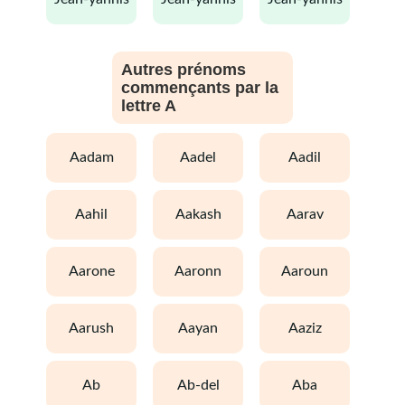
Autres prénoms
commençants par la
lettre A
aadam
aadel
aadil
aahil
aakash
aarav
aarone
aaronn
aaroun
aarush
aayan
aaziz
ab
ab-del
aba