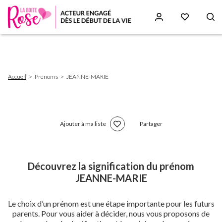
Aller
au
contenu
principal
Fil
Accueil
Prenoms
JEANNE-MARIE
d'Ariane
Ajouter à ma liste
Partager
Découvrez la signification du prénom
JEANNE-MARIE
Le choix d’un prénom est une étape importante pour les futurs
parents. Pour vous aider à décider, nous vous proposons de