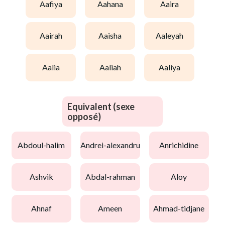
aafiya
aahana
aaira
aairah
aaisha
aaleyah
aalia
aaliah
aaliya
Equivalent (sexe
opposé)
abdoul-halim
andrei-alexandru
anrichidine
ashvik
abdal-rahman
aloy
ahnaf
ameen
ahmad-tidjane