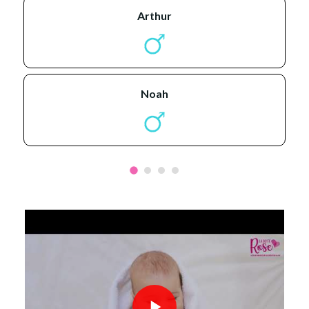
arthur
noah