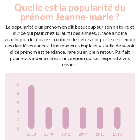
Quelle est la popularité du
Nouveaux-
Année
nés
prénom Jeanne-marie ?
2009
10
2010
5
La popularité d’un prénom en dit beaucoup sur son histoire et
2012
5
sur ce qui plaît chez lui au fil des années. Grâce à notre
graphique, découvrez combien de bébés ont porté ce prénom
2014
5
ces dernières années. Une manière simple et visuelle de savoir
2015
5
si ce prénom est tendance, rare ou en plein retour. Parfait
2016
5
pour vous aider à choisir un prénom qui correspond à vos
Popularité du
envies !
prénom Jeanne-
marie par année