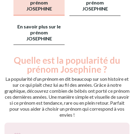
prénom
prénom
JOSEPHINE
JOSEPHINE
En savoir plus sur le
prénom
JOSEPHINE
Quelle est la popularité du
Nouveaux-
Année
nés
prénom Josephine ?
2009
385
2010
290
La popularité d’un prénom en dit beaucoup sur son histoire et
2011
100
sur ce qui plaît chez lui au fil des années. Grâce à notre
graphique, découvrez combien de bébés ont porté ce prénom
2012
60
ces dernières années. Une manière simple et visuelle de savoir
2013
25
si ce prénom est tendance, rare ou en plein retour. Parfait
2014
160
pour vous aider à choisir un prénom qui correspond à vos
2015
110
envies !
2016
70
2017
30
2018
15