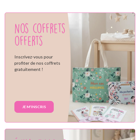
Nos coffrets
offerts
Inscrivez-vous pour
profiter de nos coffrets
gratuitement !
JE M'INSCRIS