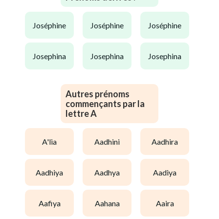
joséphine
joséphine
joséphine
josephina
josephina
josephina
Autres prénoms
commençants par la
lettre A
a'lia
aadhini
aadhira
aadhiya
aadhya
aadiya
aafiya
aahana
aaira