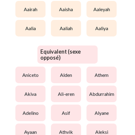
aairah
aaisha
aaleyah
aalia
aaliah
aaliya
Equivalent (sexe
opposé)
aniceto
alden
athem
akiva
ali-eren
abdurrahim
adelino
asif
alyane
ayaan
athvik
aleksi