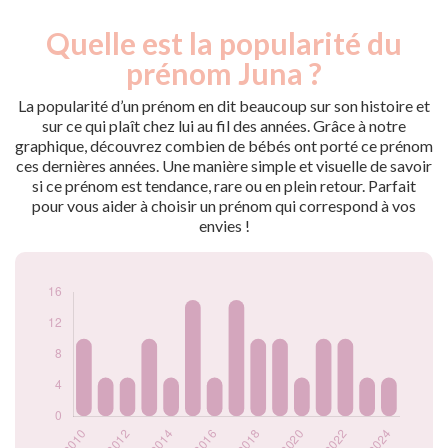
Quelle est la popularité du
Nouveaux-
Année
nés
prénom Juna ?
2009
5
2010
10
La popularité d’un prénom en dit beaucoup sur son histoire et
2011
5
sur ce qui plaît chez lui au fil des années. Grâce à notre
graphique, découvrez combien de bébés ont porté ce prénom
2012
5
ces dernières années. Une manière simple et visuelle de savoir
2013
10
si ce prénom est tendance, rare ou en plein retour. Parfait
2014
5
pour vous aider à choisir un prénom qui correspond à vos
2015
15
envies !
2016
5
2017
15
2018
10
2019
10
2020
5
2021
10
2022
10
2023
5
2024
5
Popularité du