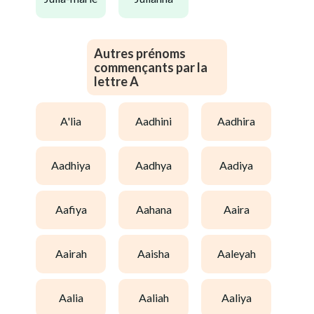
Autres prénoms
commençants par la
lettre A
a'lia
aadhini
aadhira
aadhiya
aadhya
aadiya
aafiya
aahana
aaira
aairah
aaisha
aaleyah
aalia
aaliah
aaliya