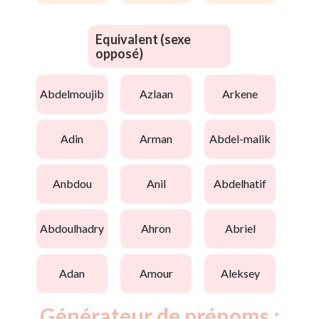
Equivalent (sexe
opposé)
abdelmoujib
azlaan
arkene
adin
arman
abdel-malik
anbdou
anil
abdelhatif
abdoulhadry
ahron
abriel
adan
amour
aleksey
Générateur de prénoms :