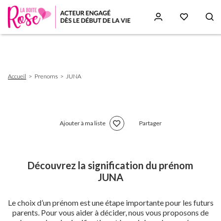
Aller
au
contenu
principal
Fil
Accueil
Prenoms
JUNA
d'Ariane
Ajouter à ma liste
Partager
Découvrez la signification du prénom
JUNA
Le choix d’un prénom est une étape importante pour les futurs
parents. Pour vous aider à décider, nous vous proposons de