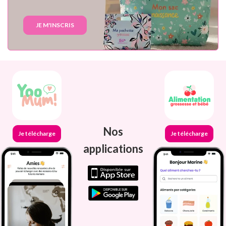
JE M'INSCRIS
Nos
Je télécharge
Je télécharge
applications