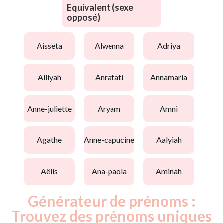
Equivalent (sexe
opposé)
aisseta
alwenna
adriya
alliyah
anrafati
annamaria
anne-juliette
aryam
amni
agathe
anne-capucine
aalyiah
aëlis
ana-paola
aminah
Générateur de prénoms :
Trouvez des prénoms uniques