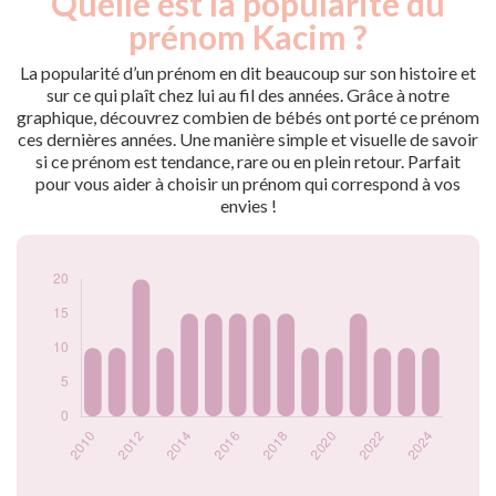
Quelle est la popularité du
Année
nés
prénom Kacim ?
2009
10
2010
10
La popularité d’un prénom en dit beaucoup sur son histoire et
2011
10
sur ce qui plaît chez lui au fil des années. Grâce à notre
graphique, découvrez combien de bébés ont porté ce prénom
2012
20
ces dernières années. Une manière simple et visuelle de savoir
2013
10
si ce prénom est tendance, rare ou en plein retour. Parfait
2014
15
pour vous aider à choisir un prénom qui correspond à vos
2015
15
envies !
2016
15
2017
15
2018
15
2019
10
2020
10
2021
15
2022
10
2023
10
2024
10
Popularité du
prénom Kacim par
année