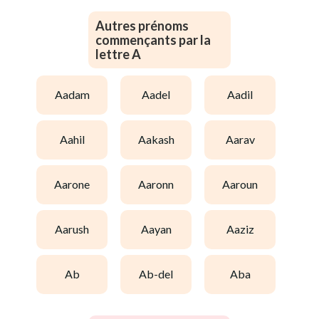
Autres prénoms
commençants par la
lettre A
aadam
aadel
aadil
aahil
aakash
aarav
aarone
aaronn
aaroun
aarush
aayan
aaziz
ab
ab-del
aba