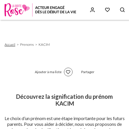
Aller
au
contenu
principal
Fil
Accueil
Prenoms
KACIM
d'Ariane
Ajouter à ma liste
Partager
Découvrez la signification du prénom
KACIM
Le choix d’un prénom est une étape importante pour les futurs
parents. Pour vous aider à décider, nous vous proposons de