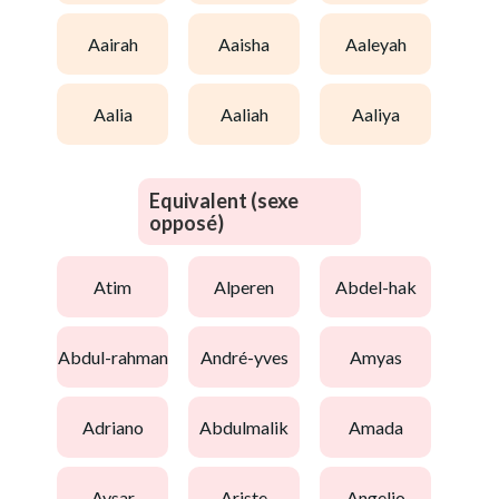
aairah
aaisha
aaleyah
aalia
aaliah
aaliya
Equivalent (sexe
opposé)
atim
alperen
abdel-hak
abdul-rahman
andré-yves
amyas
adriano
abdulmalik
amada
aysar
ariste
angelio