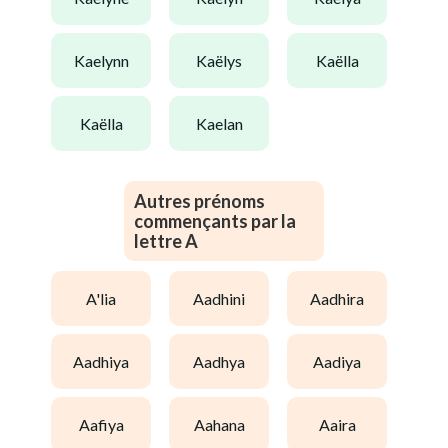
kaelynn
kaëlys
kaëlla
kaëlla
kaelan
Autres prénoms
commençants par la
lettre A
a'lia
aadhini
aadhira
aadhiya
aadhya
aadiya
aafiya
aahana
aaira