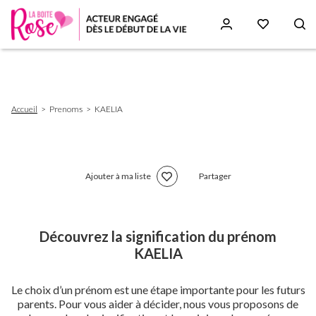
Aller
au
contenu
principal
Fil
Accueil
Prenoms
KAELIA
d'Ariane
Ajouter à ma liste
Partager
Découvrez la signification du prénom
KAELIA
Le choix d’un prénom est une étape importante pour les futurs
parents. Pour vous aider à décider, nous vous proposons de