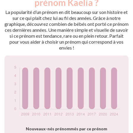
prénom Kaelia ?
2009
5
2010
5
La popularité d’un prénom en dit beaucoup sur son histoire et
2011
5
sur ce qui plaît chez lui au fil des années. Grâce à notre
graphique, découvrez combien de bébés ont porté ce prénom
2012
5
ces dernières années. Une manière simple et visuelle de savoir
2013
5
si ce prénom est tendance, rare ou en plein retour. Parfait
2014
5
pour vous aider à choisir un prénom qui correspond à vos
2017
5
envies !
2020
5
2024
5
Popularité du
prénom Kaelia par
année
Nouveaux-nés prénommés par ce prénom