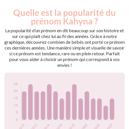
Quelle est la popularité du
Nouveaux-
Année
nés
prénom Kahyna ?
2009
20
2010
20
La popularité d’un prénom en dit beaucoup sur son histoire et
2011
25
sur ce qui plaît chez lui au fil des années. Grâce à notre
graphique, découvrez combien de bébés ont porté ce prénom
2012
20
ces dernières années. Une manière simple et visuelle de savoir
2013
20
si ce prénom est tendance, rare ou en plein retour. Parfait
2014
25
pour vous aider à choisir un prénom qui correspond à vos
2015
20
envies !
2016
15
2017
20
2018
25
2019
15
2020
20
2021
15
2022
15
2023
10
2024
15
Popularité du