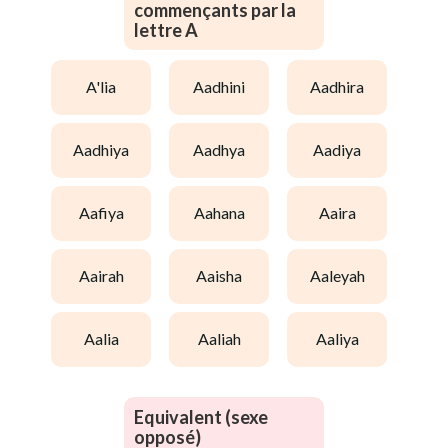
commençants par la
lettre A
a'lia
aadhini
aadhira
aadhiya
aadhya
aadiya
aafiya
aahana
aaira
aairah
aaisha
aaleyah
aalia
aaliah
aaliya
Equivalent (sexe
opposé)