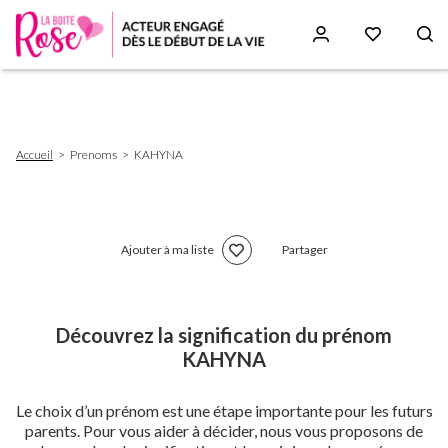
Aller
au
contenu
principal
Fil
Accueil
Prenoms
KAHYNA
d'Ariane
Ajouter à ma liste
Partager
Découvrez la signification du prénom
KAHYNA
Le choix d’un prénom est une étape importante pour les futurs
parents. Pour vous aider à décider, nous vous proposons de