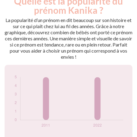
Quelle est la popularité du
Année
nés
prénom Kanika ?
2011
5
2022
5
La popularité d’un prénom en dit beaucoup sur son histoire et
sur ce qui plaît chez lui au fil des années. Grâce à notre
Popularité du
graphique, découvrez combien de bébés ont porté ce prénom
prénom Kanika par
ces dernières années. Une manière simple et visuelle de savoir
année
si ce prénom est tendance, rare ou en plein retour. Parfait
pour vous aider à choisir un prénom qui correspond à vos
envies !