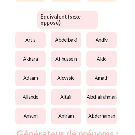
Equivalent (sexe
opposé)
artis
abdelbaki
andjy
akhara
al-hussein
aldo
adaam
aleyssio
amath
allande
altair
abd-alrahman
ansum
amram
abderhaman
Générateur de prénoms :