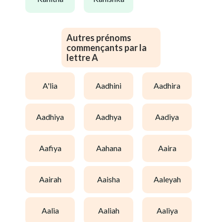
Autres prénoms
commençants par la
lettre A
a'lia
aadhini
aadhira
aadhiya
aadhya
aadiya
aafiya
aahana
aaira
aairah
aaisha
aaleyah
aalia
aaliah
aaliya