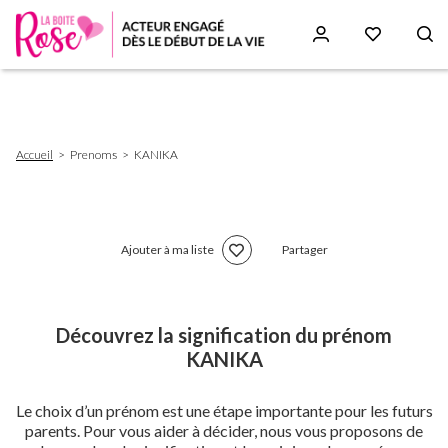
Aller
au
contenu
principal
Fil
Accueil
Prenoms
KANIKA
d'Ariane
Ajouter à ma liste
Partager
Découvrez la signification du prénom
KANIKA
Le choix d’un prénom est une étape importante pour les futurs
parents. Pour vous aider à décider, nous vous proposons de