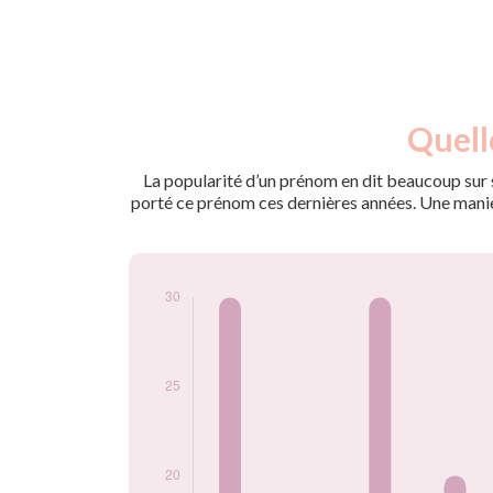
Nouveaux-
Quell
Année
nés
2009
25
La popularité d’un prénom en dit beaucoup sur s
2010
30
porté ce prénom ces dernières années. Une manière
2011
15
2012
30
2013
20
2014
15
2015
10
2016
25
2017
20
2018
20
2019
15
2020
15
2021
15
2022
15