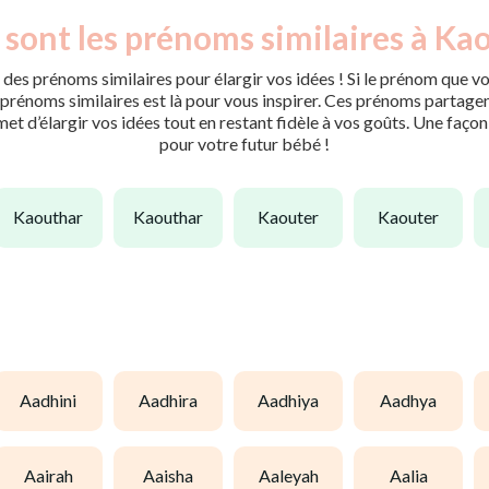
 sont les prénoms similaires à Kao
des prénoms similaires pour élargir vos idées ! Si le prénom que vo
rénoms similaires est là pour vous inspirer. Ces prénoms partagent 
met d’élargir vos idées tout en restant fidèle à vos goûts. Une faço
pour votre futur bébé !
kaouthar
kaouthar
kaouter
kaouter
aadhini
aadhira
aadhiya
aadhya
aairah
aaisha
aaleyah
aalia