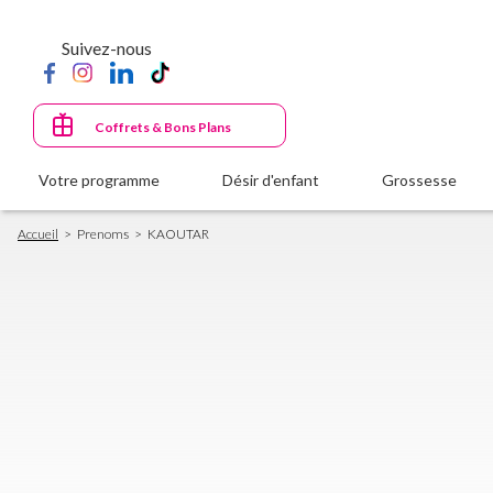
Aller
au
Suivez-nous
contenu
principal
Coffrets & Bons Plans
Votre programme
Désir d'enfant
Grossesse
Fil
Accueil
Prenoms
KAOUTAR
d'Ariane