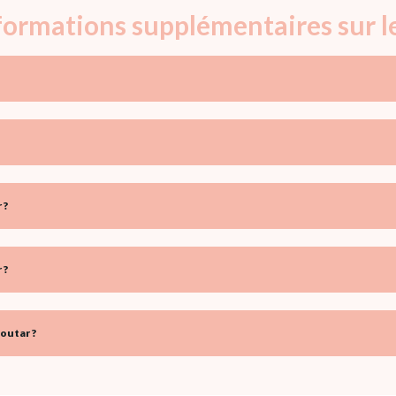
nformations supplémentaires sur 
 ?
 ?
outar ?