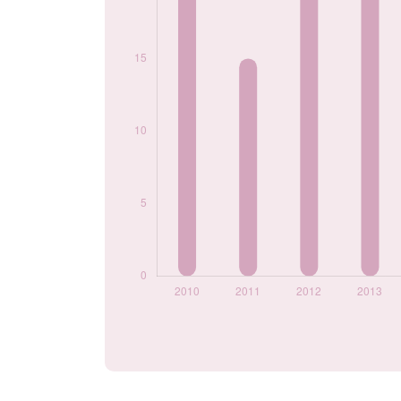
2023
15
2024
15
Popularité du
prénom Kaoutar
par année