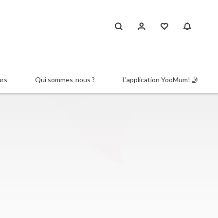
urs
Qui sommes-nous ?
L'application YooMum! 🤳