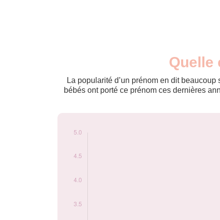
Nouveaux-
Quelle 
Année
nés
2009
5
La popularité d’un prénom en dit beaucoup su
bébés ont porté ce prénom ces dernières anné
Popularité du
prénom Kaouther
par année