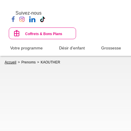
Aller
au
Suivez-nous
contenu
principal
Coffrets & Bons Plans
Votre programme
Désir d'enfant
Grossesse
Fil
Accueil
Prenoms
KAOUTHER
d'Ariane