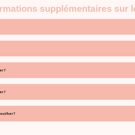
formations supplémentaires sur 
r ?
r ?
outher ?