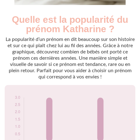
Quelle est la popularité du
Nouveaux-
Année
nés
prénom Katharine ?
1957
3
1971
3
La popularité d’un prénom en dit beaucoup sur son histoire
et sur ce qui plaît chez lui au fil des années. Grâce à notre
Popularité du
graphique, découvrez combien de bébés ont porté ce
prénom Katharine
prénom ces dernières années. Une manière simple et
par année
visuelle de savoir si ce prénom est tendance, rare ou en
plein retour. Parfait pour vous aider à choisir un prénom
qui correspond à vos envies !