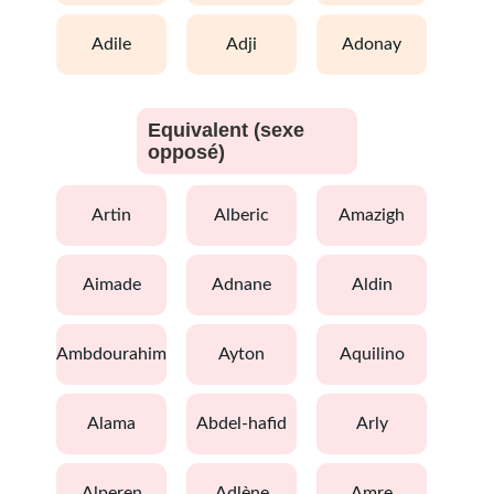
adile
adji
adonay
Equivalent (sexe
opposé)
artin
alberic
amazigh
aimade
adnane
aldin
ambdourahim
ayton
aquilino
alama
abdel-hafid
arly
alperen
adlène
amre