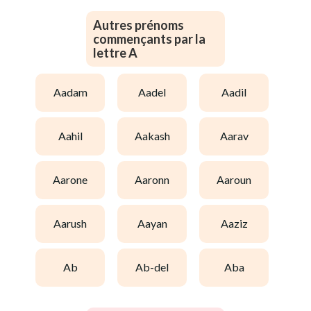
Autres prénoms
commençants par la
lettre A
aadam
aadel
aadil
aahil
aakash
aarav
aarone
aaronn
aaroun
aarush
aayan
aaziz
ab
ab-del
aba