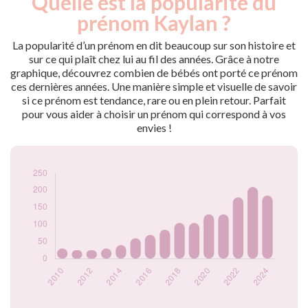
Quelle est la popularité du
Année
nés
prénom Kaylan ?
2009
15
2010
30
La popularité d’un prénom en dit beaucoup sur son histoire et
2011
25
sur ce qui plaît chez lui au fil des années. Grâce à notre
graphique, découvrez combien de bébés ont porté ce prénom
2012
25
ces dernières années. Une manière simple et visuelle de savoir
2013
30
si ce prénom est tendance, rare ou en plein retour. Parfait
2014
40
pour vous aider à choisir un prénom qui correspond à vos
2015
60
envies !
2016
70
2017
85
2018
105
2019
105
2020
130
2021
130
2022
180
2023
210
2024
185
Popularité du
prénom Kaylan par
année