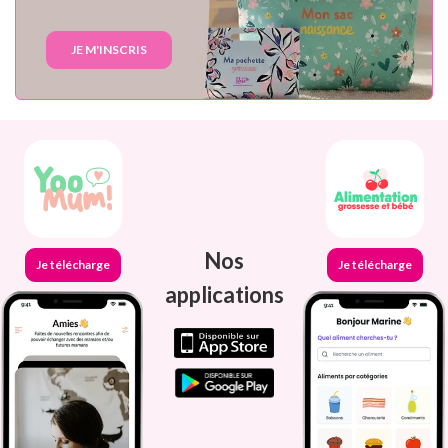
JE M'INSCRIS
Nos
Je télécharge
Je télécharge
applications