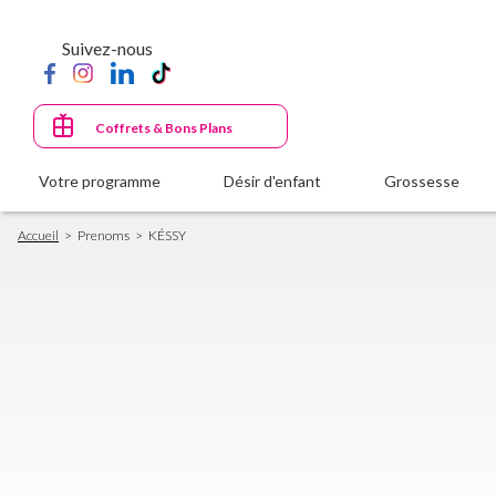
Aller
au
Suivez-nous
contenu
principal
Coffrets & Bons Plans
Votre programme
Désir d'enfant
Grossesse
Fil
Accueil
Prenoms
KÉSSY
d'Ariane