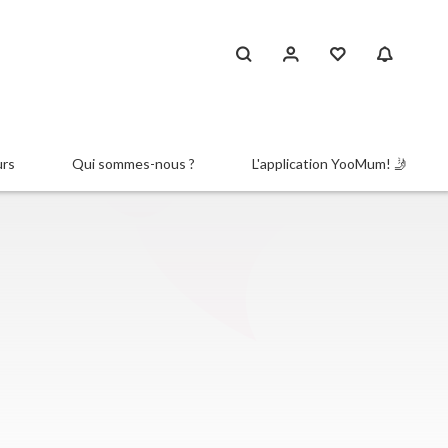
urs
Qui sommes-nous ?
L'application YooMum! 🤳