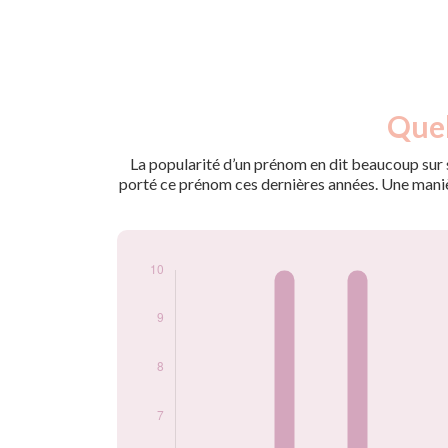
Nouveaux-
Quel
Année
nés
2011
5
La popularité d’un prénom en dit beaucoup sur s
2012
10
porté ce prénom ces dernières années. Une manière
2013
10
2014
5
2015
5
2016
5
2017
5
2018
5
2019
5
2020
10
2021
10
2022
5
2023
5
2024
10