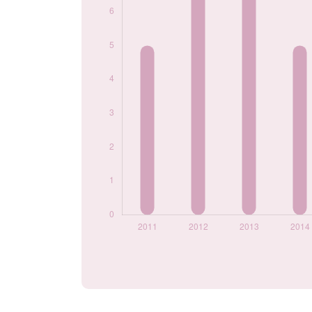
Popularité du
prénom Késsy par
année