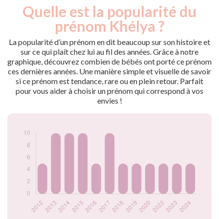
Quelle est la popularité du
Nouveaux-
Année
nés
prénom Khélya ?
2012
5
2013
10
La popularité d’un prénom en dit beaucoup sur son histoire et
2014
10
sur ce qui plaît chez lui au fil des années. Grâce à notre
graphique, découvrez combien de bébés ont porté ce prénom
2015
10
ces dernières années. Une manière simple et visuelle de savoir
2016
5
si ce prénom est tendance, rare ou en plein retour. Parfait
2017
10
pour vous aider à choisir un prénom qui correspond à vos
2018
5
envies !
2019
5
2020
5
2022
5
2023
5
2024
5
Popularité du
prénom Khélya par
année