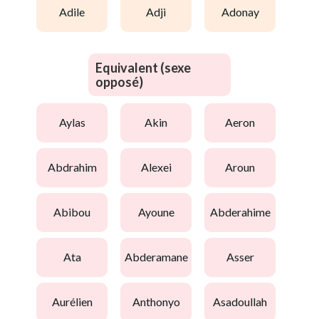
adile
adji
adonay
Equivalent (sexe
opposé)
aylas
akin
aeron
abdrahim
alexei
aroun
abibou
ayoune
abderahime
ata
abderamane
asser
aurélien
anthonyo
asadoullah