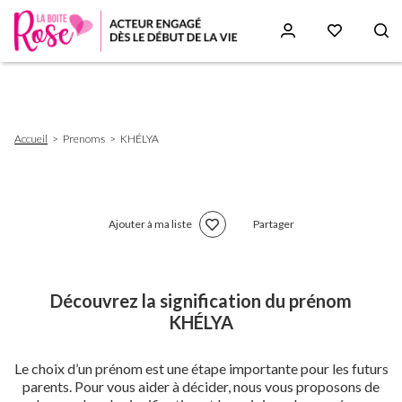
Aller
au
contenu
principal
Fil
Accueil
Prenoms
KHÉLYA
d'Ariane
Ajouter à ma liste
Partager
Découvrez la signification du prénom
KHÉLYA
Le choix d’un prénom est une étape importante pour les futurs
parents. Pour vous aider à décider, nous vous proposons de