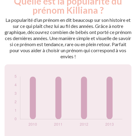
Quelle est la popularité du
Année
nés
prénom Killiana ?
2010
5
2011
5
La popularité d’un prénom en dit beaucoup sur son histoire et
2012
5
sur ce qui plaît chez lui au fil des années. Grâce à notre
graphique, découvrez combien de bébés ont porté ce prénom
2013
5
ces dernières années. Une manière simple et visuelle de savoir
Popularité du
si ce prénom est tendance, rare ou en plein retour. Parfait
prénom Killiana par
pour vous aider à choisir un prénom qui correspond à vos
année
envies !