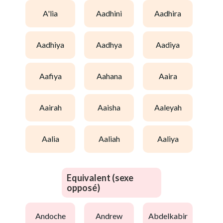
a'lia
aadhini
aadhira
aadhiya
aadhya
aadiya
aafiya
aahana
aaira
aairah
aaisha
aaleyah
aalia
aaliah
aaliya
Equivalent (sexe
opposé)
andoche
andrew
abdelkabir