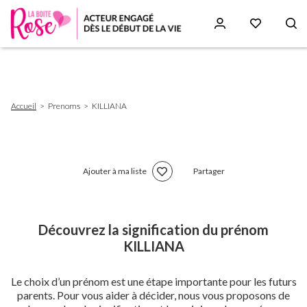
Aller
au
contenu
principal
Fil
Accueil
Prenoms
KILLIANA
d'Ariane
Ajouter à ma liste
Partager
Découvrez la signification du prénom
KILLIANA
Le choix d’un prénom est une étape importante pour les futurs
parents. Pour vous aider à décider, nous vous proposons de