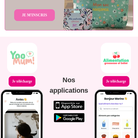
JE M'INSCRIS
Nos
Je télécharge
Je télécharge
applications