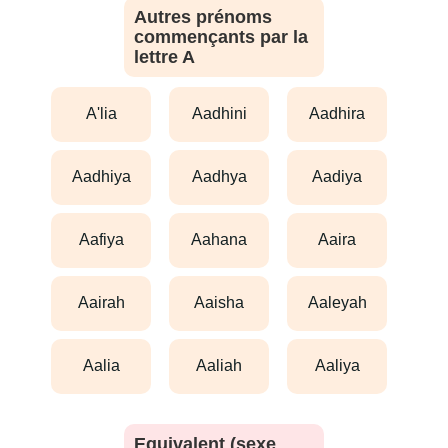
Autres prénoms
commençants par la
lettre A
a'lia
aadhini
aadhira
aadhiya
aadhya
aadiya
aafiya
aahana
aaira
aairah
aaisha
aaleyah
aalia
aaliah
aaliya
Equivalent (sexe