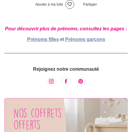
Ajouter à ma liste
Partager
Pour découvrir plus de prénoms, consultez les pages :
Prénoms filles
et
Prénoms garçons
Rejoignez notre communauté
Nos coffrets
offerts