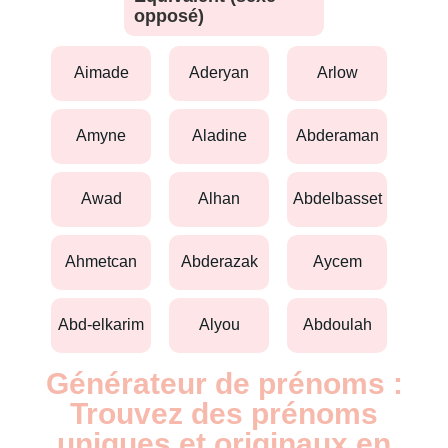
opposé)
aimade
aderyan
arlow
amyne
aladine
abderaman
awad
alhan
abdelbasset
ahmetcan
abderazak
aycem
abd-elkarim
alyou
abdoulah
Générateur de prénoms :
Trouvez des prénoms
uniques et originaux en