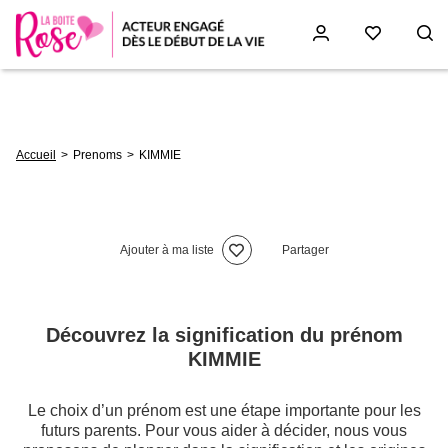
Aller
au
contenu
principal
Fil
Accueil
Prenoms
KIMMIE
d'Ariane
Ajouter à ma liste
Partager
Découvrez la signification du prénom
KIMMIE
Le choix d’un prénom est une étape importante pour les
futurs parents. Pour vous aider à décider, nous vous