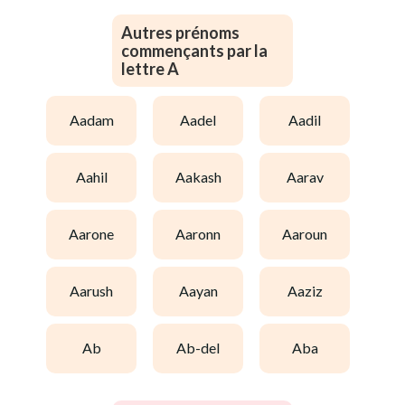
Autres prénoms
commençants par la
lettre A
aadam
aadel
aadil
aahil
aakash
aarav
aarone
aaronn
aaroun
aarush
aayan
aaziz
ab
ab-del
aba