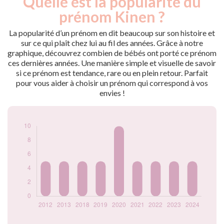
Quelle est la popularité du
Année
nés
prénom Kinen ?
2012
5
2013
5
La popularité d’un prénom en dit beaucoup sur son histoire et
2018
5
sur ce qui plaît chez lui au fil des années. Grâce à notre
graphique, découvrez combien de bébés ont porté ce prénom
2019
5
ces dernières années. Une manière simple et visuelle de savoir
2020
10
si ce prénom est tendance, rare ou en plein retour. Parfait
2021
5
pour vous aider à choisir un prénom qui correspond à vos
2022
5
envies !
2023
5
2024
5
Popularité du
prénom Kinen par
année