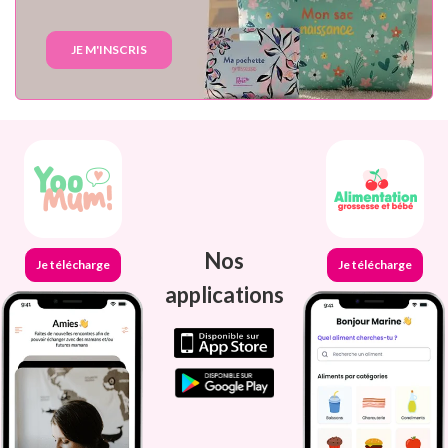
JE M'INSCRIS
Nos
Je télécharge
Je télécharge
applications