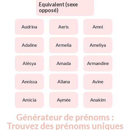
Equivalent (sexe
opposé)
audrina
aeris
amni
adaline
armelia
ameliya
alésya
amada
armandine
annissa
aïlana
avine
amicia
aymée
anakim
Générateur de prénoms :
Trouvez des prénoms uniques