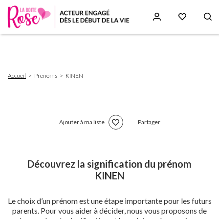
Aller
au
contenu
principal
Fil
Accueil
Prenoms
KINEN
d'Ariane
Ajouter à ma liste
Partager
Découvrez la signification du prénom
KINEN
Le choix d’un prénom est une étape importante pour les futurs
parents. Pour vous aider à décider, nous vous proposons de