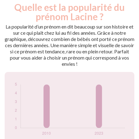
Quelle est la popularité du
Nouveaux-
Année
nés
prénom Lacine ?
2010
5
2023
5
La popularité d’un prénom en dit beaucoup sur son histoire et
sur ce qui plaît chez lui au fil des années. Grâce à notre
Popularité du
graphique, découvrez combien de bébés ont porté ce prénom
prénom Lacine par
ces dernières années. Une manière simple et visuelle de savoir
année
si ce prénom est tendance, rare ou en plein retour. Parfait
pour vous aider à choisir un prénom qui correspond à vos
envies !