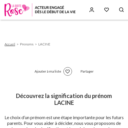
Aller
au
contenu
principal
Fil
Accueil
Prenoms
LACINE
d'Ariane
Ajouter à ma liste
Partager
Découvrez la signification du prénom
LACINE
Le choix d’un prénom est une étape importante pour les futurs
parents. Pour vous aider à décider, nous vous proposons de