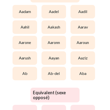
aadam
aadel
aadil
aahil
aakash
aarav
aarone
aaronn
aaroun
aarush
aayan
aaziz
ab
ab-del
aba
Equivalent (sexe
opposé)