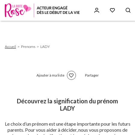
Aller
au
contenu
principal
Fil
Accueil
Prenoms
LADY
d'Ariane
Ajouter à ma liste
Partager
Découvrez la signification du prénom
LADY
Le choix d’un prénom est une étape importante pour les futurs
parents. Pour vous aider à décider, nous vous proposons de