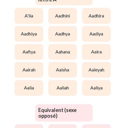
a'lia
aadhini
aadhira
aadhiya
aadhya
aadiya
aafiya
aahana
aaira
aairah
aaisha
aaleyah
aalia
aaliah
aaliya
Equivalent (sexe
opposé)