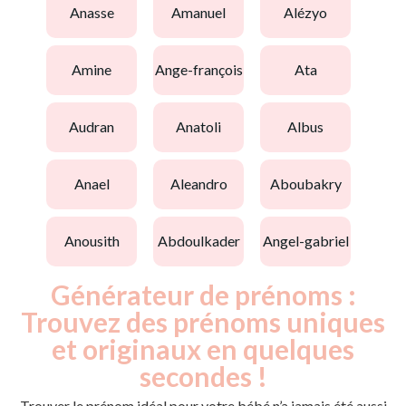
anasse
amanuel
alézyo
amine
ange-françois
ata
audran
anatoli
albus
anael
aleandro
aboubakry
anousith
abdoulkader
angel-gabriel
Générateur de prénoms :
Trouvez des prénoms uniques
et originaux en quelques
secondes !
Trouver le prénom idéal pour votre bébé n’a jamais été aussi