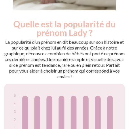
Quelle est la popularité du
Nouveaux-
Année
nés
prénom Lady ?
2009
5
2010
5
La popularité d’un prénom en dit beaucoup sur son histoire et
2011
5
sur ce qui plaît chez lui au fil des années. Grâce à notre
graphique, découvrez combien de bébés ont porté ce prénom
2012
5
ces dernières années. Une manière simple et visuelle de savoir
2014
5
si ce prénom est tendance, rare ou en plein retour. Parfait
2019
5
pour vous aider à choisir un prénom qui correspond à vos
2020
5
envies !
2021
5
Popularité du
prénom Lady par
année