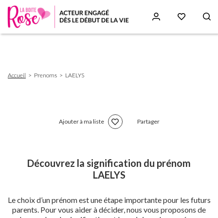
Aller
au
contenu
principal
Fil
Accueil
Prenoms
LAELYS
d'Ariane
Ajouter à ma liste
Partager
Découvrez la signification du prénom
LAELYS
Le choix d’un prénom est une étape importante pour les futurs
parents. Pour vous aider à décider, nous vous proposons de