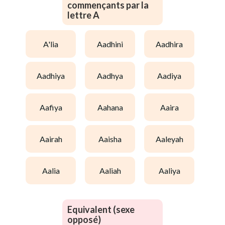
commençants par la
lettre A
a'lia
aadhini
aadhira
aadhiya
aadhya
aadiya
aafiya
aahana
aaira
aairah
aaisha
aaleyah
aalia
aaliah
aaliya
Equivalent (sexe
opposé)