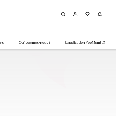
urs
Qui sommes-nous ?
L'application YooMum! 🤳