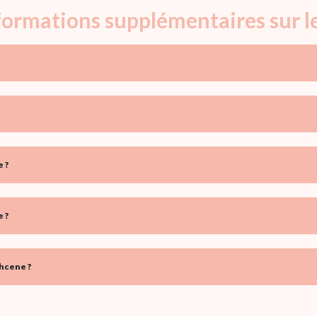
nformations supplémentaires sur 
 ?
 ?
hcene ?