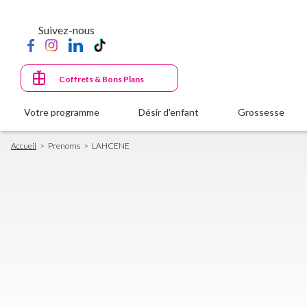
Aller
au
Suivez-nous
contenu
principal
Coffrets & Bons Plans
Votre programme
Désir d'enfant
Grossesse
Fil
Accueil
Prenoms
LAHCENE
d'Ariane