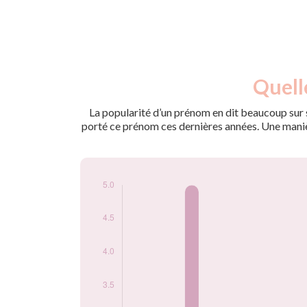
Nouveaux-
Quell
Année
nés
2009
5
La popularité d’un prénom en dit beaucoup sur s
2013
5
porté ce prénom ces dernières années. Une manière
2017
5
2021
5
2024
5
Popularité du
prénom Lahcene
par année