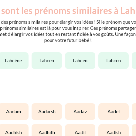
 sont les prénoms similaires à Lah
des prénoms similaires pour élargir vos idées ! Si le prénom que vo
rénoms similaires est là pour vous inspirer. Ces prénoms partagent 
met d’élargir vos idées tout en restant fidèle à vos goûts. Une faço
pour votre futur bébé !
lahcène
lahcen
lahcen
lahcen
aadam
aadarsh
aadav
aadel
aadhish
aadhith
aadil
aadish