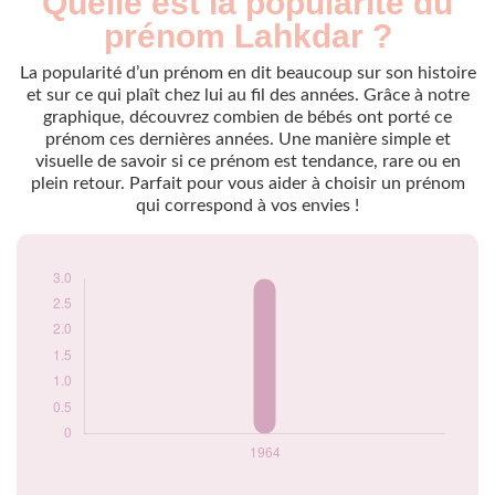
Quelle est la popularité du
Année
nés
prénom Lahkdar ?
1964
3
La popularité d’un prénom en dit beaucoup sur son histoire
Popularité du
et sur ce qui plaît chez lui au fil des années. Grâce à notre
prénom Lahkdar
graphique, découvrez combien de bébés ont porté ce
par année
prénom ces dernières années. Une manière simple et
visuelle de savoir si ce prénom est tendance, rare ou en
plein retour. Parfait pour vous aider à choisir un prénom
qui correspond à vos envies !