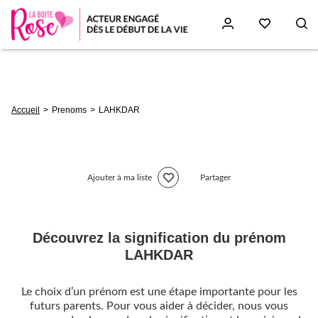
Aller
au
contenu
principal
Fil
Accueil
Prenoms
LAHKDAR
d'Ariane
Ajouter à ma liste
Partager
Découvrez la signification du prénom
LAHKDAR
Le choix d’un prénom est une étape importante pour les
futurs parents. Pour vous aider à décider, nous vous