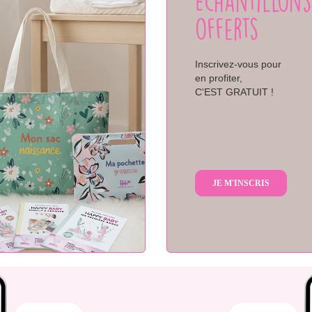
Échantillons
offerts
Inscrivez-vous pour
en profiter,
C'EST GRATUIT !
JE M'INSCRIS