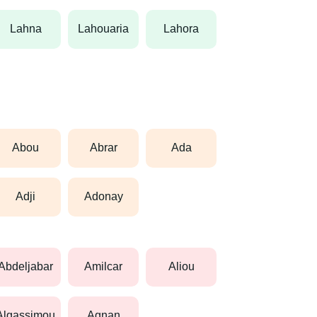
lahna
lahouaria
lahora
abou
abrar
ada
adji
adonay
abdeljabar
amilcar
aliou
algassimou
agnan