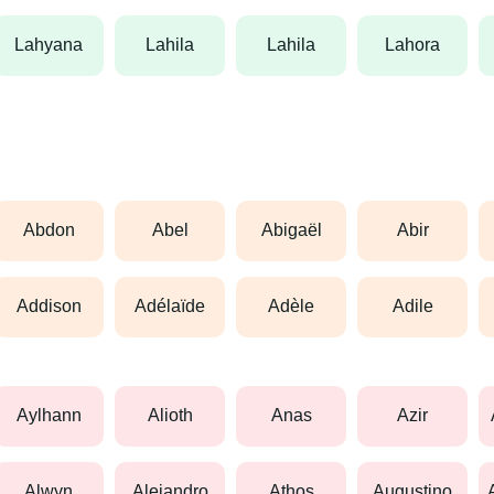
lahyana
lahila
lahila
lahora
abdon
abel
abigaël
abir
addison
adélaïde
adèle
adile
aylhann
alioth
anas
azir
alwyn
alejandro
athos
augustino