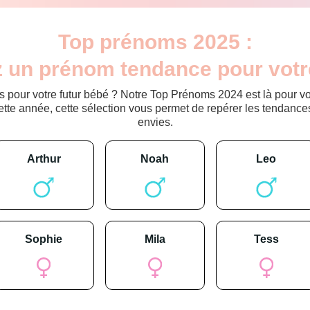
Top prénoms 2025 :
 un prénom tendance pour votr
 pour votre futur bébé ? Notre Top Prénoms 2024 est là pour vou
ette année, cette sélection vous permet de repérer les tendance
envies.
arthur
noah
leo
sophie
mila
tess