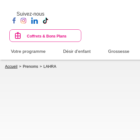
Aller
au
Suivez-nous
contenu
principal
Coffrets & Bons Plans
Votre programme
Désir d'enfant
Grossesse
Fil
Accueil
Prenoms
LAHRA
d'Ariane