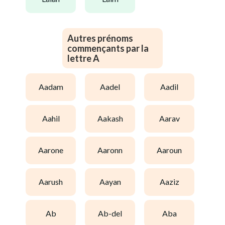
Autres prénoms
commençants par la
lettre A
aadam
aadel
aadil
aahil
aakash
aarav
aarone
aaronn
aaroun
aarush
aayan
aaziz
ab
ab-del
aba