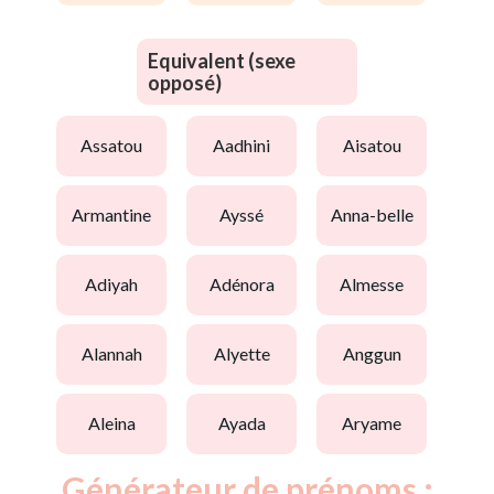
Equivalent (sexe
opposé)
assatou
aadhini
aisatou
armantine
ayssé
anna-belle
adiyah
adénora
almesse
alannah
alyette
anggun
aleina
ayada
aryame
Générateur de prénoms :