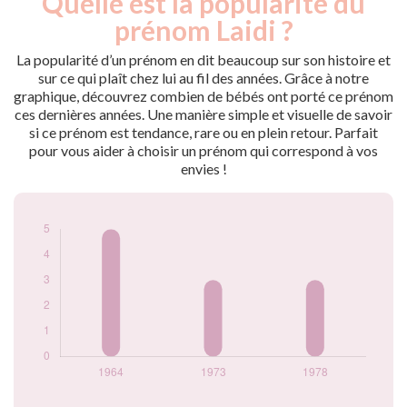
Quelle est la popularité du
Année
nés
prénom Laidi ?
1964
5
1973
3
La popularité d’un prénom en dit beaucoup sur son histoire et
1978
3
sur ce qui plaît chez lui au fil des années. Grâce à notre
graphique, découvrez combien de bébés ont porté ce prénom
Popularité du
ces dernières années. Une manière simple et visuelle de savoir
prénom Laidi par
si ce prénom est tendance, rare ou en plein retour. Parfait
année
pour vous aider à choisir un prénom qui correspond à vos
envies !