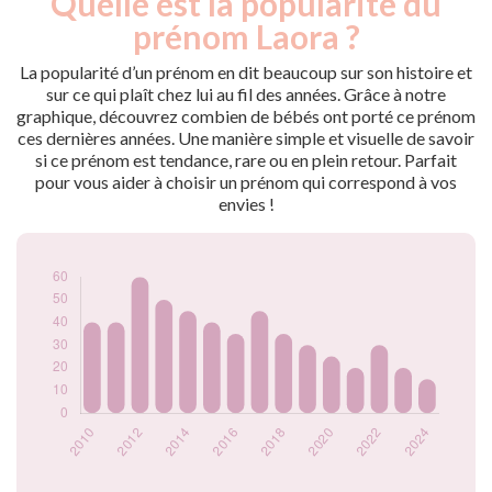
Quelle est la popularité du
Année
nés
prénom Laora ?
2009
55
2010
40
La popularité d’un prénom en dit beaucoup sur son histoire et
2011
40
sur ce qui plaît chez lui au fil des années. Grâce à notre
graphique, découvrez combien de bébés ont porté ce prénom
2012
60
ces dernières années. Une manière simple et visuelle de savoir
2013
50
si ce prénom est tendance, rare ou en plein retour. Parfait
2014
45
pour vous aider à choisir un prénom qui correspond à vos
2015
40
envies !
2016
35
2017
45
2018
35
2019
30
2020
25
2021
20
2022
30
2023
20
2024
15
Popularité du
prénom Laora par
année