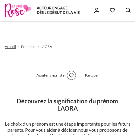
Aller
au
contenu
principal
Fil
Accueil
Prenoms
LAORA
d'Ariane
Ajouter à ma liste
Partager
Découvrez la signification du prénom
LAORA
Le choix d’un prénom est une étape importante pour les futurs
parents. Pour vous aider à décider, nous vous proposons de