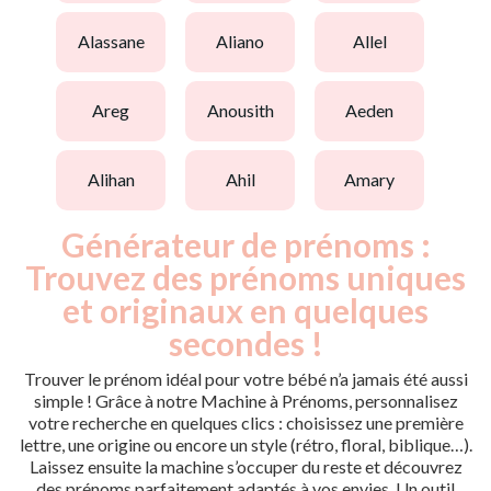
alassane
aliano
allel
areg
anousith
aeden
alihan
ahil
amary
Générateur de prénoms :
Trouvez des prénoms uniques
et originaux en quelques
secondes !
Trouver le prénom idéal pour votre bébé n’a jamais été aussi
simple ! Grâce à notre Machine à Prénoms, personnalisez
votre recherche en quelques clics : choisissez une première
lettre, une origine ou encore un style (rétro, floral, biblique…).
Laissez ensuite la machine s’occuper du reste et découvrez
des prénoms parfaitement adaptés à vos envies. Un outil