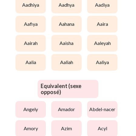
aadhiya
aadhya
aadiya
aafiya
aahana
aaira
aairah
aaisha
aaleyah
aalia
aaliah
aaliya
Equivalent (sexe
opposé)
angely
amador
abdel-nacer
amory
azim
acyl