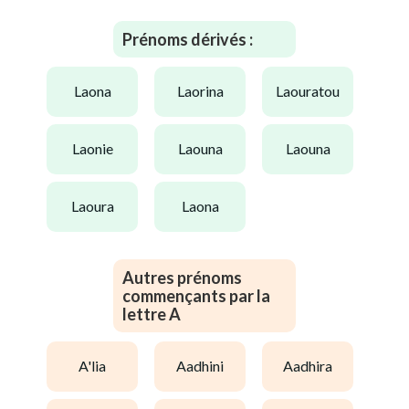
Prénoms dérivés :
laona
laorina
laouratou
laonie
laouna
laouna
laoura
laona
Autres prénoms
commençants par la
lettre A
a'lia
aadhini
aadhira