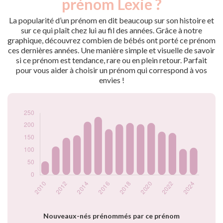
prénom Lexie ?
2009
30
2010
55
La popularité d’un prénom en dit beaucoup sur son histoire et
2011
115
sur ce qui plaît chez lui au fil des années. Grâce à notre
graphique, découvrez combien de bébés ont porté ce prénom
2012
150
ces dernières années. Une manière simple et visuelle de savoir
2013
160
si ce prénom est tendance, rare ou en plein retour. Parfait
2014
215
pour vous aider à choisir un prénom qui correspond à vos
2015
235
envies !
2016
185
2017
205
2018
210
2019
205
2020
210
2021
175
2022
170
2023
105
2024
110
Popularité du
prénom Lexie par
année
Nouveaux-nés prénommés par ce prénom