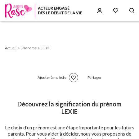
Aller
au
contenu
principal
Fil
Accueil
Prenoms
LEXIE
d'Ariane
Ajouter à ma liste
Partager
Découvrez la signification du prénom
LEXIE
Le choix d’un prénom est une étape importante pour les futurs
parents. Pour vous aider à décider, nous vous proposons de