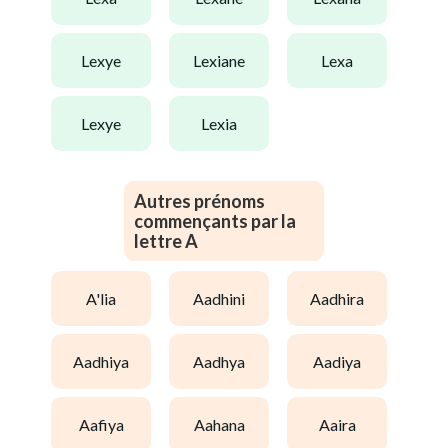
lexye
lexiane
lexa
lexye
lexia
Autres prénoms
commençants par la
lettre A
a'lia
aadhini
aadhira
aadhiya
aadhya
aadiya
aafiya
aahana
aaira