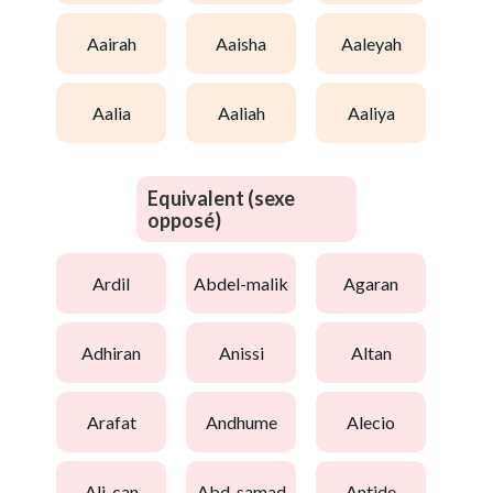
aairah
aaisha
aaleyah
aalia
aaliah
aaliya
Equivalent (sexe
opposé)
ardil
abdel-malik
agaran
adhiran
anissi
altan
arafat
andhume
alecio
ali-can
abd-samad
antide