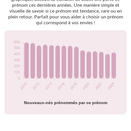
prénom ces dernières années. Une manière simple et
2013
560
visuelle de savoir si ce prénom est tendance, rare ou en
2014
550
plein retour. Parfait pour vous aider à choisir un prénom
2015
545
qui correspond à vos envies !
2016
540
2017
540
2018
525
2019
465
2020
445
2021
450
2022
440
2023
405
2024
430
Popularité du
prénom Lison par
année
Nouveaux-nés prénommés par ce prénom