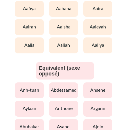
aafiya
aahana
aaira
aairah
aaisha
aaleyah
aalia
aaliah
aaliya
Equivalent (sexe
opposé)
anh-tuan
abdessamed
ahsene
aylaan
anthone
argann
abubakar
asahel
ajdin