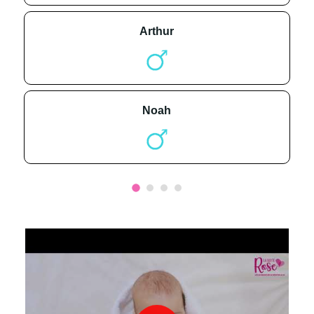
arthur
noah