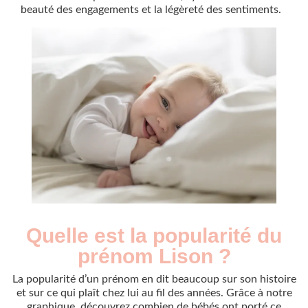
beauté des engagements et la légèreté des sentiments.
Quelle est la popularité du
Nouveaux-
Année
nés
prénom Lison ?
2009
530
2010
595
La popularité d’un prénom en dit beaucoup sur son histoire
2011
585
et sur ce qui plaît chez lui au fil des années. Grâce à notre
graphique, découvrez combien de bébés ont porté ce
2012
545