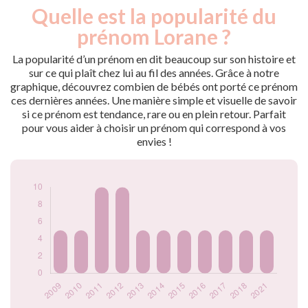
Quelle est la popularité du
Nouveaux-
Année
nés
prénom Lorane ?
2009
5
2010
5
La popularité d’un prénom en dit beaucoup sur son histoire et
2011
10
sur ce qui plaît chez lui au fil des années. Grâce à notre
graphique, découvrez combien de bébés ont porté ce prénom
2012
10
ces dernières années. Une manière simple et visuelle de savoir
2013
5
si ce prénom est tendance, rare ou en plein retour. Parfait
2014
5
pour vous aider à choisir un prénom qui correspond à vos
2015
5
envies !
2016
5
2017
5
2018
5
2021
5
Popularité du
prénom Lorane par
année