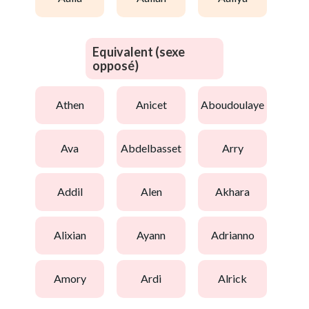
Equivalent (sexe
opposé)
athen
anicet
aboudoulaye
ava
abdelbasset
arry
addil
alen
akhara
alixian
ayann
adrianno
amory
ardi
alrick