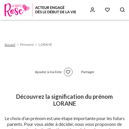
Aller
au
contenu
principal
Fil
Accueil
Prenoms
LORANE
d'Ariane
Ajouter à ma liste
Partager
Découvrez la signification du prénom
LORANE
Le choix d’un prénom est une étape importante pour les futurs
parents. Pour vous aider à décider, nous vous proposons de