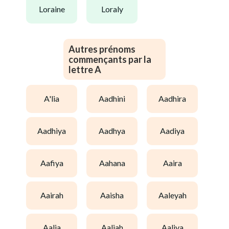
loraine
loraly
Autres prénoms
commençants par la
lettre A
a'lia
aadhini
aadhira
aadhiya
aadhya
aadiya
aafiya
aahana
aaira
aairah
aaisha
aaleyah
aalia
aaliah
aaliya