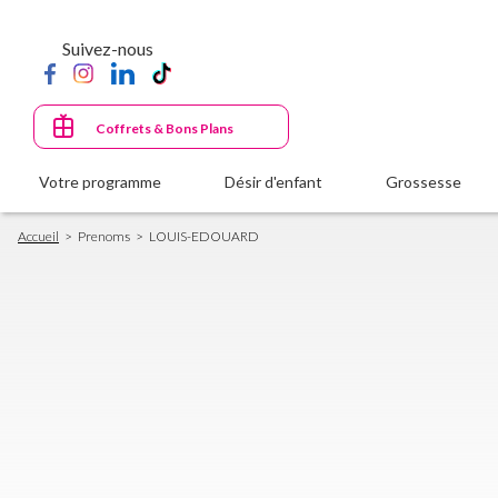
Aller
au
Suivez-nous
contenu
principal
Coffrets & Bons Plans
Votre programme
Désir d'enfant
Grossesse
Fil
Accueil
Prenoms
LOUIS-EDOUARD
d'Ariane