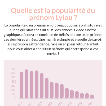
Quelle est la popularité du
Nouveaux-
Année
nés
prénom Lylou ?
2009
655
2010
635
La popularité d’un prénom en dit beaucoup sur son histoire et
2011
695
sur ce qui plaît chez lui au fil des années. Grâce à notre
graphique, découvrez combien de bébés ont porté ce prénom
2012
655
ces dernières années. Une manière simple et visuelle de savoir
2013
670
si ce prénom est tendance, rare ou en plein retour. Parfait
2014
605
pour vous aider à choisir un prénom qui correspond à vos
2015
490
envies !
2016
400
2017
380
2018
345
2019
255
2020
210
2021
175
2022
135
2023
130
2024
95
Popularité du