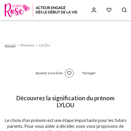
Aller
au
contenu
principal
Fil
Accueil
Prenoms
LYLOU
d'Ariane
Ajouter à ma liste
Partager
Découvrez la signification du prénom
LYLOU
Le choix d’un prénom est une étape importante pour les futurs
parents. Pour vous aider à décider, nous vous proposons de