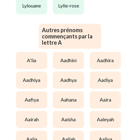
lylouane
lylie-rose
Autres prénoms
commençants par la
lettre A
a'lia
aadhini
aadhira
aadhiya
aadhya
aadiya
aafiya
aahana
aaira
aairah
aaisha
aaleyah
aalia
aaliah
aaliya