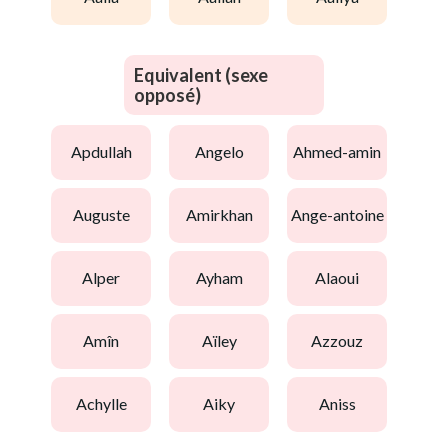
Equivalent (sexe
opposé)
apdullah
angelo
ahmed-amin
auguste
amirkhan
ange-antoine
alper
ayham
alaoui
amîn
aïley
azzouz
achylle
aiky
aniss