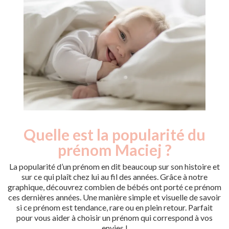
Quelle est la popularité du
Nouveaux-
Année
nés
prénom Maciej ?
2010
5
2011
5
La popularité d’un prénom en dit beaucoup sur son histoire et
2013
5
sur ce qui plaît chez lui au fil des années. Grâce à notre
graphique, découvrez combien de bébés ont porté ce prénom
2014
5
ces dernières années. Une manière simple et visuelle de savoir
Popularité du
si ce prénom est tendance, rare ou en plein retour. Parfait
prénom Maciej par
pour vous aider à choisir un prénom qui correspond à vos
année
envies !