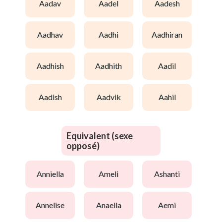
aadav
aadel
aadesh
aadhav
aadhi
aadhiran
aadhish
aadhith
aadil
aadish
aadvik
aahil
Equivalent (sexe
opposé)
anniella
ameli
ashanti
annelise
anaella
aemi