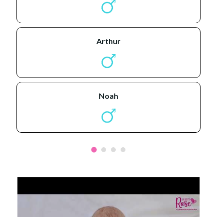
arthur
noah