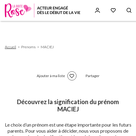
Aller
au
contenu
principal
Fil
Accueil
Prenoms
MACIEJ
d'Ariane
Ajouter à ma liste
Partager
Découvrez la signification du prénom
MACIEJ
Le choix d’un prénom est une étape importante pour les futurs
parents. Pour vous aider à décider, nous vous proposons de