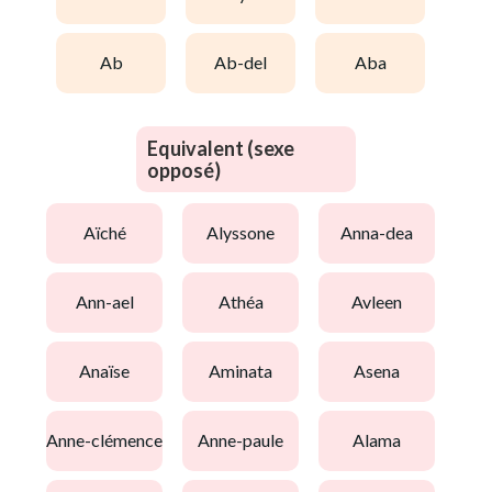
ab
ab-del
aba
Equivalent (sexe
opposé)
aïché
alyssone
anna-dea
ann-ael
athéa
avleen
anaïse
aminata
asena
anne-clémence
anne-paule
alama