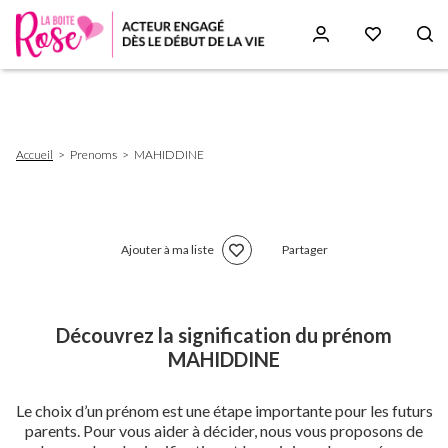
Aller
au
contenu
principal
Fil
Accueil
Prenoms
MAHIDDINE
d'Ariane
Ajouter à ma liste
Partager
Découvrez la signification du prénom
MAHIDDINE
Le choix d’un prénom est une étape importante pour les futurs
parents. Pour vous aider à décider, nous vous proposons de