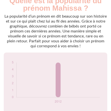
Quelle est la popularité du
Année
nés
prénom Mahissa ?
2012
5
La popularité d’un prénom en dit beaucoup sur son histoire
Popularité du
et sur ce qui plaît chez lui au fil des années. Grâce à notre
prénom Mahissa
graphique, découvrez combien de bébés ont porté ce
par année
prénom ces dernières années. Une manière simple et
visuelle de savoir si ce prénom est tendance, rare ou en
plein retour. Parfait pour vous aider à choisir un prénom
qui correspond à vos envies !