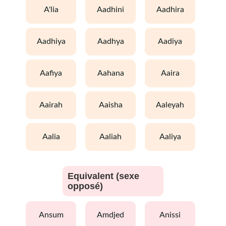
a'lia
aadhini
aadhira
aadhiya
aadhya
aadiya
aafiya
aahana
aaira
aairah
aaisha
aaleyah
aalia
aaliah
aaliya
Equivalent (sexe
opposé)
ansum
amdjed
anissi