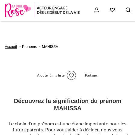
Aller
au
contenu
principal
Fil
Accueil
Prenoms
MAHISSA
d'Ariane
Ajouter à ma liste
Partager
Découvrez la signification du prénom
MAHISSA
Le choix d’un prénom est une étape importante pour les
futurs parents. Pour vous aider à décider, nous vous