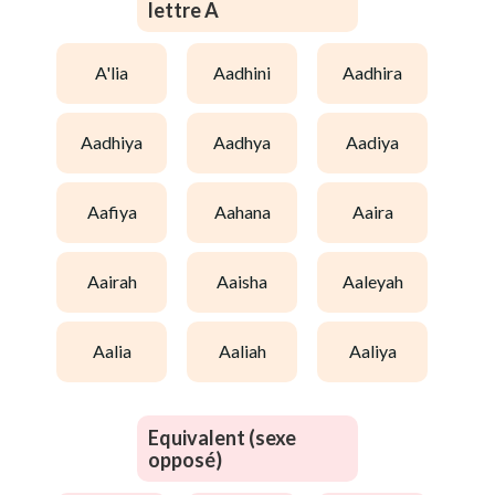
lettre A
a'lia
aadhini
aadhira
aadhiya
aadhya
aadiya
aafiya
aahana
aaira
aairah
aaisha
aaleyah
aalia
aaliah
aaliya
Equivalent (sexe
opposé)