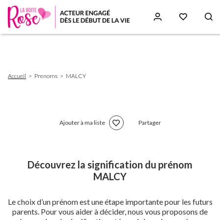
Aller
au
contenu
principal
Fil
Accueil
Prenoms
MALCY
d'Ariane
Ajouter à ma liste
Partager
Découvrez la signification du prénom
MALCY
Le choix d’un prénom est une étape importante pour les futurs
parents. Pour vous aider à décider, nous vous proposons de