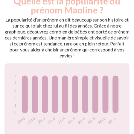
Quelle est la popularité du
Année
nés
prénom Maoline ?
2009
5
2010
5
La popularité d’un prénom en dit beaucoup sur son histoire et
2012
5
sur ce qui plaît chez lui au fil des années. Grâce à notre
graphique, découvrez combien de bébés ont porté ce prénom
2013
5
ces dernières années. Une manière simple et visuelle de savoir
2014
5
si ce prénom est tendance, rare ou en plein retour. Parfait
2015
5
pour vous aider à choisir un prénom qui correspond à vos
2016
5
envies !
2018
5
2020
5
2021
5
Popularité du
prénom Maoline
par année