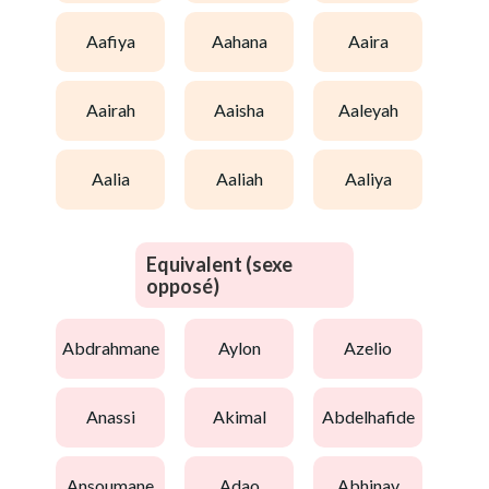
aafiya
aahana
aaira
aairah
aaisha
aaleyah
aalia
aaliah
aaliya
Equivalent (sexe
opposé)
abdrahmane
aylon
azelio
anassi
akimal
abdelhafide
ansoumane
adao
abhinav